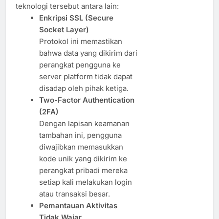
teknologi tersebut antara lain:
Enkripsi SSL (Secure
Socket Layer)
Protokol ini memastikan
bahwa data yang dikirim dari
perangkat pengguna ke
server platform tidak dapat
disadap oleh pihak ketiga.
Two-Factor Authentication
(2FA)
Dengan lapisan keamanan
tambahan ini, pengguna
diwajibkan memasukkan
kode unik yang dikirim ke
perangkat pribadi mereka
setiap kali melakukan login
atau transaksi besar.
Pemantauan Aktivitas
Tidak Wajar