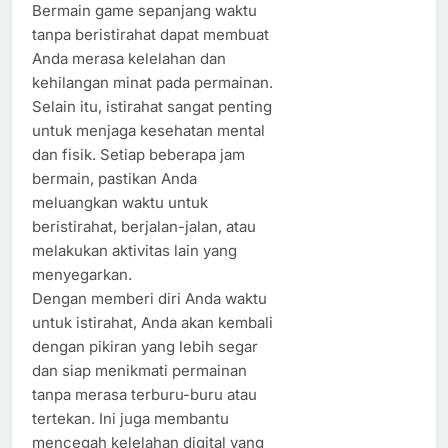
Bermain game sepanjang waktu
tanpa beristirahat dapat membuat
Anda merasa kelelahan dan
kehilangan minat pada permainan.
Selain itu, istirahat sangat penting
untuk menjaga kesehatan mental
dan fisik. Setiap beberapa jam
bermain, pastikan Anda
meluangkan waktu untuk
beristirahat, berjalan-jalan, atau
melakukan aktivitas lain yang
menyegarkan.
Dengan memberi diri Anda waktu
untuk istirahat, Anda akan kembali
dengan pikiran yang lebih segar
dan siap menikmati permainan
tanpa merasa terburu-buru atau
tertekan. Ini juga membantu
mencegah kelelahan digital yang