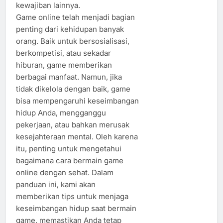
kewajiban lainnya.
Game online telah menjadi bagian
penting dari kehidupan banyak
orang. Baik untuk bersosialisasi,
berkompetisi, atau sekadar
hiburan, game memberikan
berbagai manfaat. Namun, jika
tidak dikelola dengan baik, game
bisa mempengaruhi keseimbangan
hidup Anda, mengganggu
pekerjaan, atau bahkan merusak
kesejahteraan mental. Oleh karena
itu, penting untuk mengetahui
bagaimana cara bermain game
online dengan sehat. Dalam
panduan ini, kami akan
memberikan tips untuk menjaga
keseimbangan hidup saat bermain
game, memastikan Anda tetap