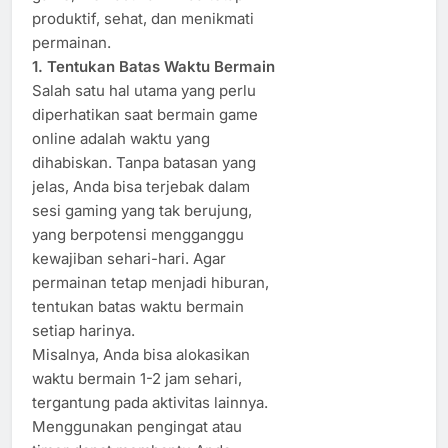
produktif, sehat, dan menikmati
permainan.
1. Tentukan Batas Waktu Bermain
Salah satu hal utama yang perlu
diperhatikan saat bermain game
online adalah waktu yang
dihabiskan. Tanpa batasan yang
jelas, Anda bisa terjebak dalam
sesi gaming yang tak berujung,
yang berpotensi mengganggu
kewajiban sehari-hari. Agar
permainan tetap menjadi hiburan,
tentukan batas waktu bermain
setiap harinya.
Misalnya, Anda bisa alokasikan
waktu bermain 1-2 jam sehari,
tergantung pada aktivitas lainnya.
Menggunakan pengingat atau