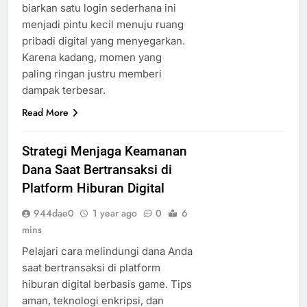
biarkan satu login sederhana ini
menjadi pintu kecil menuju ruang
pribadi digital yang menyegarkan.
Karena kadang, momen yang
paling ringan justru memberi
dampak terbesar.
Read More
Strategi Menjaga Keamanan
Dana Saat Bertransaksi di
Platform Hiburan Digital
944dae0
1 year ago
0
6
mins
Pelajari cara melindungi dana Anda
saat bertransaksi di platform
hiburan digital berbasis game. Tips
aman, teknologi enkripsi, dan