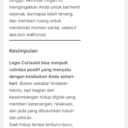
tunggu. Aktivitas ringan ini
mengingatkan Anda untuk berhenti
sejenak, bernapas lebih tenang,
dan memberi ruang untuk
menikmati momen santai, sekecil
apa pun waktunya.
Kesimpulan
Login Corlaslot bisa menjadi
rutinitas positif yang menyatu
dengan kesibukan Anda sehari-
hari.
Bukan sekadar tindakan
teknis, tapi bagian dari
keseimbangan hidup digital yang
memberi ketenangan, relaksasi,
dan jeda yang dibutuhkan tubuh
dan pikiran.
Saat hidup terasa terburu-buru,