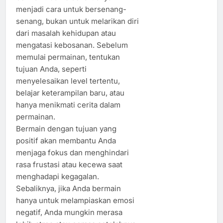
menjadi cara untuk bersenang-
senang, bukan untuk melarikan diri
dari masalah kehidupan atau
mengatasi kebosanan. Sebelum
memulai permainan, tentukan
tujuan Anda, seperti
menyelesaikan level tertentu,
belajar keterampilan baru, atau
hanya menikmati cerita dalam
permainan.
Bermain dengan tujuan yang
positif akan membantu Anda
menjaga fokus dan menghindari
rasa frustasi atau kecewa saat
menghadapi kegagalan.
Sebaliknya, jika Anda bermain
hanya untuk melampiaskan emosi
negatif, Anda mungkin merasa