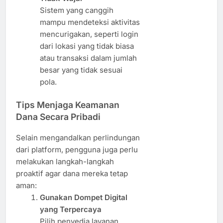
Sistem yang canggih
mampu mendeteksi aktivitas
mencurigakan, seperti login
dari lokasi yang tidak biasa
atau transaksi dalam jumlah
besar yang tidak sesuai
pola.
Tips Menjaga Keamanan
Dana Secara Pribadi
Selain mengandalkan perlindungan
dari platform, pengguna juga perlu
melakukan langkah-langkah
proaktif agar dana mereka tetap
aman:
Gunakan Dompet Digital
yang Terpercaya
Pilih penyedia layanan