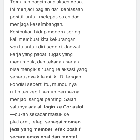
Temukan bagaimana akses cepat
ini menjadi bagian dari kebiasaan
positif untuk melepas stres dan
menjaga keseimbangan.
Kesibukan hidup modern sering
kali membuat kita kekurangan
waktu untuk diri sendiri. Jadwal
kerja yang padat, tugas yang
menumpuk, dan tekanan harian
bisa mengikis ruang relaksasi yang
seharusnya kita miliki. Di tengah
kondisi seperti itu, munculnya
rutinitas kecil namun bermakna
menjadi sangat penting. Salah
satunya adalah
login ke Corlaslot
—bukan sekadar masuk ke
platform, tetapi sebagai
momen
jeda yang memberi efek positif
secara emosional dan mental
.