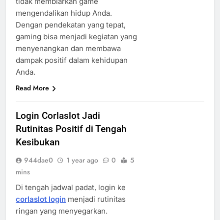
tidak membiarkan game
mengendalikan hidup Anda.
Dengan pendekatan yang tepat,
gaming bisa menjadi kegiatan yang
menyenangkan dan membawa
dampak positif dalam kehidupan
Anda.
Read More
Login Corlaslot Jadi
Rutinitas Positif di Tengah
Kesibukan
944dae0
1 year ago
0
5
mins
Di tengah jadwal padat, login ke
corlaslot login
menjadi rutinitas
ringan yang menyegarkan.