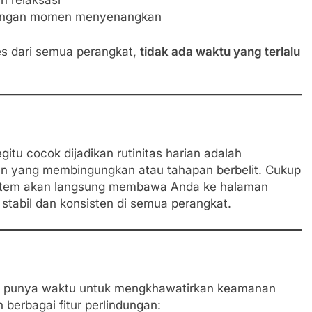
h relaksasi
dengan momen menyenangkan
es dari semua perangkat,
tidak ada waktu yang terlalu
itu cocok dijadikan rutinitas harian adalah
an yang membingungkan atau tahapan berbelit. Cukup
istem akan langsung membawa Anda ke halaman
abil dan konsisten di semua perangkat.
dak punya waktu untuk mengkhawatirkan keamanan
berbagai fitur perlindungan: