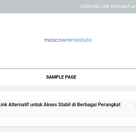
LEBAH4D Link Alternatif un
KAYA787 Login dengan Tampila
Cara Meningkatkan Kenyama
EDWINSLOT Link Alternatif unt
cow Rent Estate
LEBAH4D Link Alternatif un
erti Berkualitas Di Moskow Dengan Layanan Dari Moscow Rent 
KAYA787 Login dengan Tampila
SAMPLE PAGE
Cara Meningkatkan Kenyama
f untuk Akses Stabil di Berbagai Perangkat
KAYA787 Lo
3 Weeks Ago