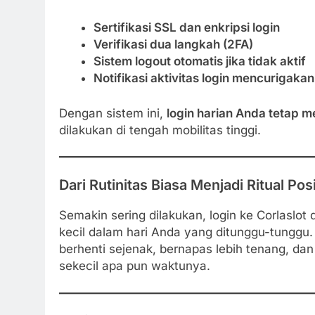
Sertifikasi SSL dan enkripsi login
Verifikasi dua langkah (2FA)
Sistem logout otomatis jika tidak aktif
Notifikasi aktivitas login mencurigakan
Dengan sistem ini,
login harian Anda tetap m
dilakukan di tengah mobilitas tinggi.
Dari Rutinitas Biasa Menjadi Ritual Posi
Semakin sering dilakukan, login ke Corlasl
kecil dalam hari Anda yang ditunggu-tunggu.
berhenti sejenak, bernapas lebih tenang, d
sekecil apa pun waktunya.