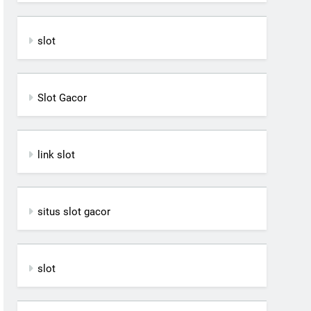
slot
Slot Gacor
link slot
situs slot gacor
slot