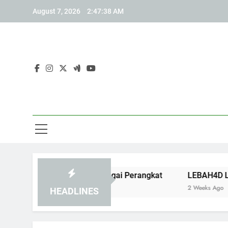
Skip
August 7, 2026
2:47:39 AM
to
content
Mos
Sewa Prop
ses Stabil di Berbagai Perangkat
LEBAH4D Link Alternati
2 Weeks Ago
HEADLINES