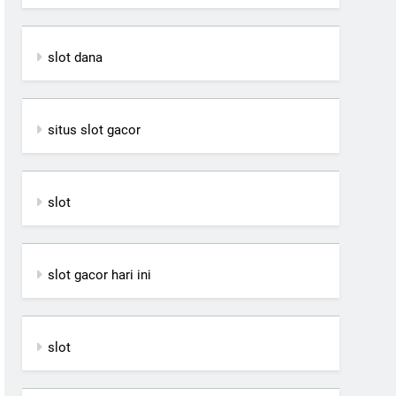
slot dana
situs slot gacor
slot
slot gacor hari ini
slot