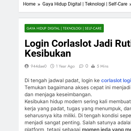
Home
Gaya Hidup Digital | Teknologi | Self-Care
GAYA HIDUP DIGITAL | TEKNOLOGI | SELF-CARE
Login Corlaslot Jadi Rut
Kesibukan
0
944dae0
1 Year Ago
5 Mins
Di tengah jadwal padat, login ke
corlaslot log
Temukan bagaimana akses cepat ini menjadi b
dan menjaga keseimbangan.
Kesibukan hidup modern sering kali membuat 
kerja yang padat, tugas yang menumpuk, dan
seharusnya kita miliki. Di tengah kondisi sep
menjadi sangat penting. Salah satunya adal
platform, tetapi sebagai
momen jeda yang mem