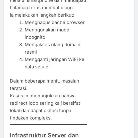
melalui smartphone dan mendapati
halaman terus memuat ulang.
Ia melakukan langkah berikut:
Menghapus cache browser
Menggunakan mode
incognito
Mengakses ulang domain
resmi
Mengganti jaringan WiFi ke
data seluler
Dalam beberapa menit, masalah
teratasi.
Kasus ini menunjukkan bahwa
redirect loop sering kali bersifat
lokal dan dapat diatasi tanpa
tindakan kompleks.
Infrastruktur Server dan