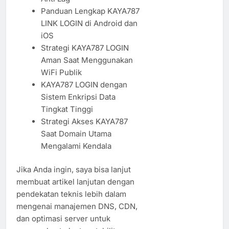
Panduan Lengkap KAYA787
LINK LOGIN di Android dan
iOS
Strategi KAYA787 LOGIN
Aman Saat Menggunakan
WiFi Publik
KAYA787 LOGIN dengan
Sistem Enkripsi Data
Tingkat Tinggi
Strategi Akses KAYA787
Saat Domain Utama
Mengalami Kendala
Jika Anda ingin, saya bisa lanjut
membuat artikel lanjutan dengan
pendekatan teknis lebih dalam
mengenai manajemen DNS, CDN,
dan optimasi server untuk