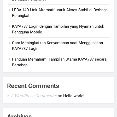
LEBAH4D Link Alternatif untuk Akses Stabil di Berbagai
Perangkat
KAYA787 Login dengan Tampilan yang Nyaman untuk
Pengguna Mobile
Cara Meningkatkan Kenyamanan saat Menggunakan
KAYA787 Login
Panduan Memahami Tampilan Utama KAYA787 secara
Bertahap
Recent Comments
A WordPress Commenter
on
Hello world!
Archives