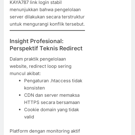
KAYA787 link login stabil
menunjukkan bahwa pengelolaan
server dilakukan secara terstruktur
untuk mengurangi konflik tersebut.
Insight Profesional:
Perspektif Teknis Redirect
Dalam praktik pengelolaan
website, redirect loop sering
muncul akibat:
Pengaturan .htaccess tidak
konsisten
CDN dan server memaksa
HTTPS secara bersamaan
Cookie domain yang tidak
valid
Platform dengan monitoring aktif