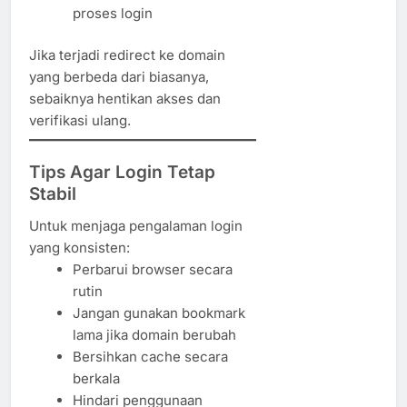
proses login
Jika terjadi redirect ke domain
yang berbeda dari biasanya,
sebaiknya hentikan akses dan
verifikasi ulang.
Tips Agar Login Tetap
Stabil
Untuk menjaga pengalaman login
yang konsisten:
Perbarui browser secara
rutin
Jangan gunakan bookmark
lama jika domain berubah
Bersihkan cache secara
berkala
Hindari penggunaan