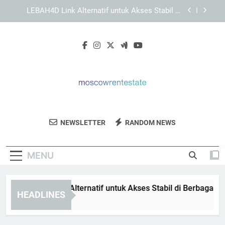
Skip
KAYA787 Login dengan Tampilan yang Nyaman
to
untuk Pengguna Mobile
content
Cara Meningkatkan Kenyamanan saat
Menggunakan KAYA787 Login
EDWINSLOT Link Alternatif untuk Akses Stabil di
Berbagai Perangkat
LEBAH4D Link Alternatif untuk Akses Stabil di
Berbagai Perangkat
KAYA787 Login dengan Tampilan yang Nyaman
untuk Pengguna Mobile
Moscow Rent
Sewa Properti Berkualitas Di Moskow
Cara Meningkatkan Kenyamanan saat
NEWSLETTER
RANDOM NEWS
Estate
Menggunakan KAYA787 Login
Dengan Layanan Dari Moscow Rent Estate.
MENU
WINSLOT Link Alternatif untuk Akses Stabil di Berbagai Pera
HEADLINES
Weeks Ago