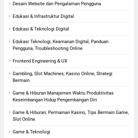
Desain Website dan Pengalaman Pengguna
Edukasi & Infrastruktur Digital
Edukasi & Teknologi Digital
Edukasi Teknologi, Keamanan Digital, Panduan
Pengguna, Troubleshooting Online
Frontend Engineering & UX
Gambling, Slot Machines, Kasino Online, Strategi
Bermain
Game & Hiburan Manajemen Waktu Produktivitas
Keseimbangan Hidup Pengembangan Diri
Game & Hiburan, Permainan Kasino, Tips Bermain Game,
Slot Online
Game & Teknologi