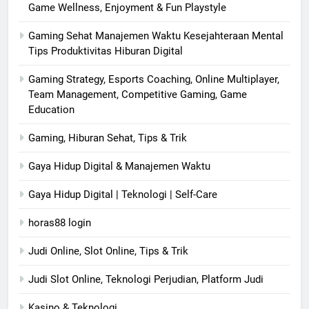
Game Wellness, Enjoyment & Fun Playstyle
Gaming Sehat Manajemen Waktu Kesejahteraan Mental
Tips Produktivitas Hiburan Digital
Gaming Strategy, Esports Coaching, Online Multiplayer,
Team Management, Competitive Gaming, Game
Education
Gaming, Hiburan Sehat, Tips & Trik
Gaya Hidup Digital & Manajemen Waktu
Gaya Hidup Digital | Teknologi | Self-Care
horas88 login
Judi Online, Slot Online, Tips & Trik
Judi Slot Online, Teknologi Perjudian, Platform Judi
Kasino & Teknologi