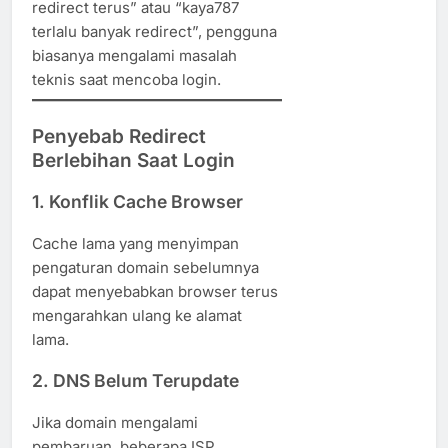
redirect terus” atau “kaya787
terlalu banyak redirect”, pengguna
biasanya mengalami masalah
teknis saat mencoba login.
Penyebab Redirect
Berlebihan Saat Login
1. Konflik Cache Browser
Cache lama yang menyimpan
pengaturan domain sebelumnya
dapat menyebabkan browser terus
mengarahkan ulang ke alamat
lama.
2. DNS Belum Terupdate
Jika domain mengalami
pembaruan, beberapa ISP