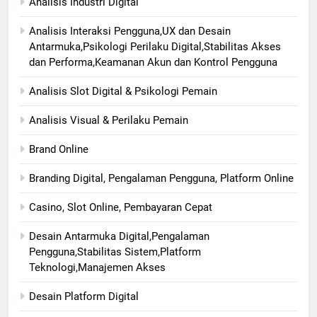
Analisis Industri Digital
Analisis Interaksi Pengguna,UX dan Desain
Antarmuka,Psikologi Perilaku Digital,Stabilitas Akses
dan Performa,Keamanan Akun dan Kontrol Pengguna
Analisis Slot Digital & Psikologi Pemain
Analisis Visual & Perilaku Pemain
Brand Online
Branding Digital, Pengalaman Pengguna, Platform Online
Casino, Slot Online, Pembayaran Cepat
Desain Antarmuka Digital,Pengalaman
Pengguna,Stabilitas Sistem,Platform
Teknologi,Manajemen Akses
Desain Platform Digital