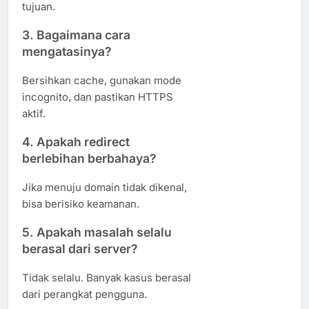
tujuan.
3. Bagaimana cara
mengatasinya?
Bersihkan cache, gunakan mode
incognito, dan pastikan HTTPS
aktif.
4. Apakah redirect
berlebihan berbahaya?
Jika menuju domain tidak dikenal,
bisa berisiko keamanan.
5. Apakah masalah selalu
berasal dari server?
Tidak selalu. Banyak kasus berasal
dari perangkat pengguna.