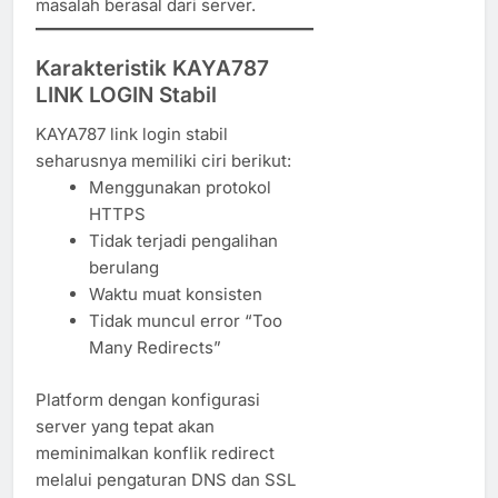
masalah berasal dari server.
Karakteristik KAYA787
LINK LOGIN Stabil
KAYA787 link login stabil
seharusnya memiliki ciri berikut:
Menggunakan protokol
HTTPS
Tidak terjadi pengalihan
berulang
Waktu muat konsisten
Tidak muncul error “Too
Many Redirects”
Platform dengan konfigurasi
server yang tepat akan
meminimalkan konflik redirect
melalui pengaturan DNS dan SSL