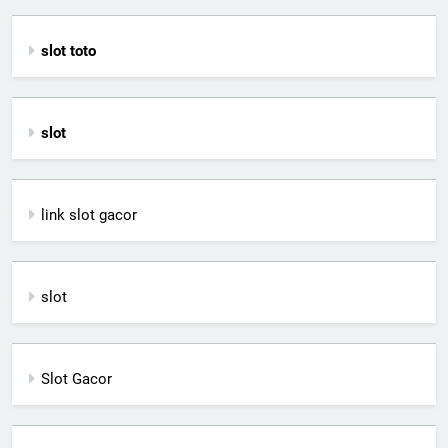
slot toto
slot
link slot gacor
slot
Slot Gacor