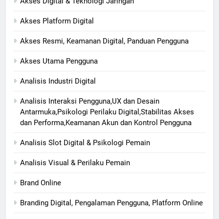
Akses Digital & Teknologi Jaringan
Akses Platform Digital
Akses Resmi, Keamanan Digital, Panduan Pengguna
Akses Utama Pengguna
Analisis Industri Digital
Analisis Interaksi Pengguna,UX dan Desain
Antarmuka,Psikologi Perilaku Digital,Stabilitas Akses
dan Performa,Keamanan Akun dan Kontrol Pengguna
Analisis Slot Digital & Psikologi Pemain
Analisis Visual & Perilaku Pemain
Brand Online
Branding Digital, Pengalaman Pengguna, Platform Online