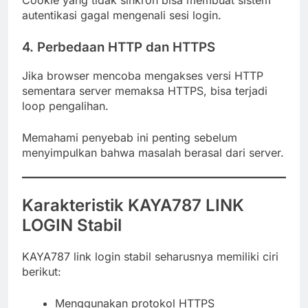
Cookie yang tidak sinkron bisa membuat sistem
autentikasi gagal mengenali sesi login.
4. Perbedaan HTTP dan HTTPS
Jika browser mencoba mengakses versi HTTP
sementara server memaksa HTTPS, bisa terjadi
loop pengalihan.
Memahami penyebab ini penting sebelum
menyimpulkan bahwa masalah berasal dari server.
Karakteristik KAYA787 LINK
LOGIN Stabil
KAYA787 link login stabil seharusnya memiliki ciri
berikut:
Menggunakan protokol HTTPS