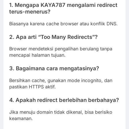
1. Mengapa KAYA787 mengalami redirect
terus-menerus?
Biasanya karena cache browser atau konflik DNS.
2. Apa arti “Too Many Redirects”?
Browser mendeteksi pengalihan berulang tanpa
mencapai halaman tujuan.
3. Bagaimana cara mengatasinya?
Bersihkan cache, gunakan mode incognito, dan
pastikan HTTPS aktif.
4. Apakah redirect berlebihan berbahaya?
Jika menuju domain tidak dikenal, bisa berisiko
keamanan.