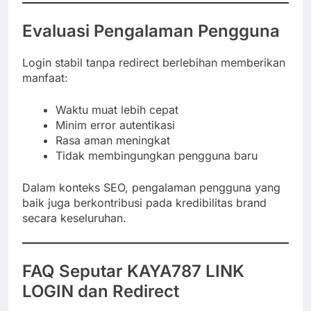
Evaluasi Pengalaman Pengguna
Login stabil tanpa redirect berlebihan memberikan
manfaat:
Waktu muat lebih cepat
Minim error autentikasi
Rasa aman meningkat
Tidak membingungkan pengguna baru
Dalam konteks SEO, pengalaman pengguna yang
baik juga berkontribusi pada kredibilitas brand
secara keseluruhan.
FAQ Seputar KAYA787 LINK
LOGIN dan Redirect