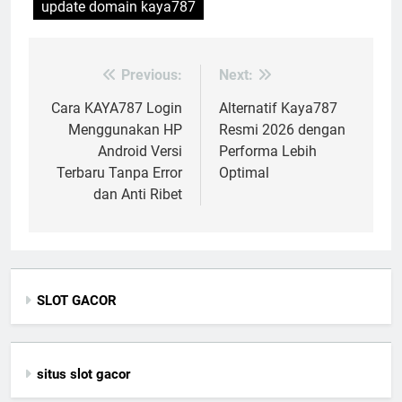
update domain kaya787
Previous:
Next:
Post
navigation
Cara KAYA787 Login
Alternatif Kaya787
Menggunakan HP
Resmi 2026 dengan
Android Versi
Performa Lebih
Terbaru Tanpa Error
Optimal
dan Anti Ribet
SLOT GACOR
situs slot gacor