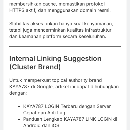
membersihkan cache, memastikan protokol
HTTPS aktif, dan menggunakan domain resmi.
Stabilitas akses bukan hanya soal kenyamanan,
tetapi juga mencerminkan kualitas infrastruktur
dan keamanan platform secara keseluruhan.
Internal Linking Suggestion
(Cluster Brand)
Untuk memperkuat topical authority brand
KAYA787 di Google, artikel ini dapat dihubungkan
dengan:
KAYA787 LOGIN Terbaru dengan Server
Cepat dan Anti Lag
Panduan Lengkap KAYA787 LINK LOGIN di
Android dan iOS