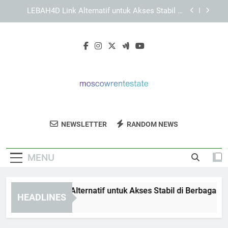
Skip
KAYA787 Login dengan Tampilan yang Nyaman
to
untuk Pengguna Mobile
content
Cara Meningkatkan Kenyamanan saat
Menggunakan KAYA787 Login
EDWINSLOT Link Alternatif untuk Akses Stabil di
Berbagai Perangkat
LEBAH4D Link Alternatif untuk Akses Stabil di
Berbagai Perangkat
KAYA787 Login dengan Tampilan yang Nyaman
untuk Pengguna Mobile
Moscow Rent
Sewa Properti Berkualitas Di Moskow
Cara Meningkatkan Kenyamanan saat
NEWSLETTER
RANDOM NEWS
Estate
Menggunakan KAYA787 Login
Dengan Layanan Dari Moscow Rent Estate.
MENU
WINSLOT Link Alternatif untuk Akses Stabil di Berbagai Peran
HEADLINES
Weeks Ago