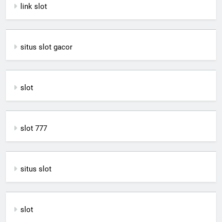
link slot
situs slot gacor
slot
slot 777
situs slot
slot