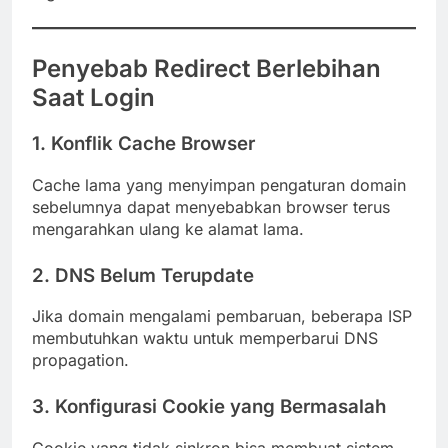
Penyebab Redirect Berlebihan
Saat Login
1. Konflik Cache Browser
Cache lama yang menyimpan pengaturan domain
sebelumnya dapat menyebabkan browser terus
mengarahkan ulang ke alamat lama.
2. DNS Belum Terupdate
Jika domain mengalami pembaruan, beberapa ISP
membutuhkan waktu untuk memperbarui DNS
propagation.
3. Konfigurasi Cookie yang Bermasalah