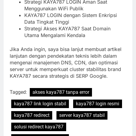
Strategi KAYA787 LOGIN Aman Saat
Menggunakan WiFi Publik
KAYA787 LOGIN dengan Sistem Enkripsi
Data Tingkat Tinggi
Strategi Akses KAYA787 Saat Domain
Utama Mengalami Kendala
Jika Anda ingin, saya bisa lanjut membuat artikel
lanjutan dengan pendekatan teknis lebih dalam
mengenai manajemen DNS, CDN, dan optimasi
server untuk memperkuat cluster stabilitas brand
KAYA787 secara strategis di SERP Google.
Tagged:
akses kaya787 tanpa error
kaya787 link login stabil
kaya787 login resmi
kaya787 redirect
server kaya787 stabil
solusi redirect kaya787