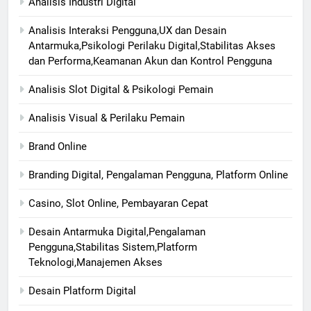
Analisis Industri Digital
Analisis Interaksi Pengguna,UX dan Desain
Antarmuka,Psikologi Perilaku Digital,Stabilitas Akses
dan Performa,Keamanan Akun dan Kontrol Pengguna
Analisis Slot Digital & Psikologi Pemain
Analisis Visual & Perilaku Pemain
Brand Online
Branding Digital, Pengalaman Pengguna, Platform Online
Casino, Slot Online, Pembayaran Cepat
Desain Antarmuka Digital,Pengalaman
Pengguna,Stabilitas Sistem,Platform
Teknologi,Manajemen Akses
Desain Platform Digital