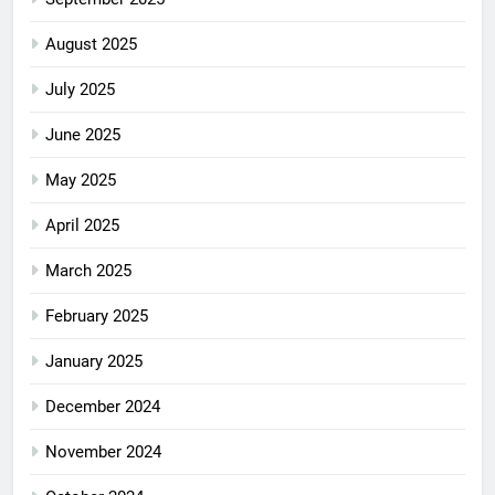
August 2025
July 2025
June 2025
May 2025
April 2025
March 2025
February 2025
January 2025
December 2024
November 2024