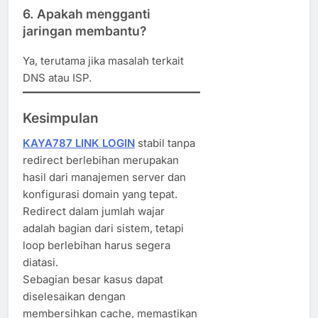
6. Apakah mengganti
jaringan membantu?
Ya, terutama jika masalah terkait
DNS atau ISP.
Kesimpulan
KAYA787 LINK LOGIN
stabil tanpa
redirect berlebihan merupakan
hasil dari manajemen server dan
konfigurasi domain yang tepat.
Redirect dalam jumlah wajar
adalah bagian dari sistem, tetapi
loop berlebihan harus segera
diatasi.
Sebagian besar kasus dapat
diselesaikan dengan
membersihkan cache, memastikan