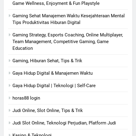
Game Wellness, Enjoyment & Fun Playstyle
Gaming Sehat Manajemen Waktu Kesejahteraan Mental
Tips Produktivitas Hiburan Digital
Gaming Strategy, Esports Coaching, Online Multiplayer,
Team Management, Competitive Gaming, Game
Education
Gaming, Hiburan Sehat, Tips & Trik
Gaya Hidup Digital & Manajemen Waktu
Gaya Hidup Digital | Teknologi | Self-Care
horas88 login
Judi Online, Slot Online, Tips & Trik
Judi Slot Online, Teknologi Perjudian, Platform Judi
Kasino & Teknologi