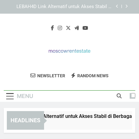
Skip
KAYA787 Login dengan Tampilan yang Nyaman
to
untuk Pengguna Mobile
content
Cara Meningkatkan Kenyamanan saat
Menggunakan KAYA787 Login
EDWINSLOT Link Alternatif untuk Akses Stabil di
Berbagai Perangkat
LEBAH4D Link Alternatif untuk Akses Stabil di
Berbagai Perangkat
KAYA787 Login dengan Tampilan yang Nyaman
untuk Pengguna Mobile
Moscow Rent
Sewa Properti Berkualitas Di Moskow
Cara Meningkatkan Kenyamanan saat
NEWSLETTER
RANDOM NEWS
Estate
Menggunakan KAYA787 Login
Dengan Layanan Dari Moscow Rent Estate.
MENU
WINSLOT Link Alternatif untuk Akses Stabil di Berbagai Pera
HEADLINES
Weeks Ago