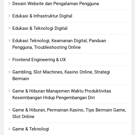
Desain Website dan Pengalaman Pengguna
Edukasi & Infrastruktur Digital
Edukasi & Teknologi Digital
Edukasi Teknologi, Keamanan Digital, Panduan
Pengguna, Troubleshooting Online
Frontend Engineering & UX
Gambling, Slot Machines, Kasino Online, Strategi
Bermain
Game & Hiburan Manajemen Waktu Produktivitas
Keseimbangan Hidup Pengembangan Diri
Game & Hiburan, Permainan Kasino, Tips Bermain Game,
Slot Online
Game & Teknologi