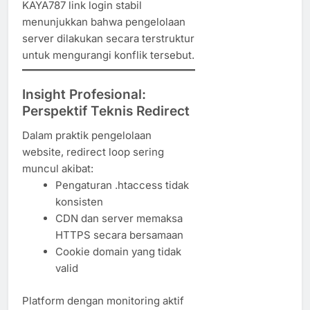
KAYA787 link login stabil
menunjukkan bahwa pengelolaan
server dilakukan secara terstruktur
untuk mengurangi konflik tersebut.
Insight Profesional:
Perspektif Teknis Redirect
Dalam praktik pengelolaan
website, redirect loop sering
muncul akibat:
Pengaturan .htaccess tidak
konsisten
CDN dan server memaksa
HTTPS secara bersamaan
Cookie domain yang tidak
valid
Platform dengan monitoring aktif