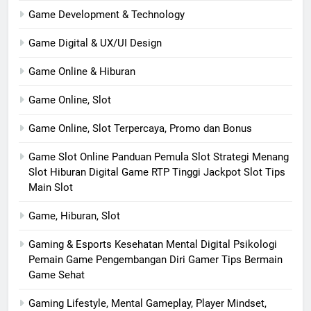
Game Development & Technology
Game Digital & UX/UI Design
Game Online & Hiburan
Game Online, Slot
Game Online, Slot Terpercaya, Promo dan Bonus
Game Slot Online Panduan Pemula Slot Strategi Menang
Slot Hiburan Digital Game RTP Tinggi Jackpot Slot Tips
Main Slot
Game, Hiburan, Slot
Gaming & Esports Kesehatan Mental Digital Psikologi
Pemain Game Pengembangan Diri Gamer Tips Bermain
Game Sehat
Gaming Lifestyle, Mental Gameplay, Player Mindset,