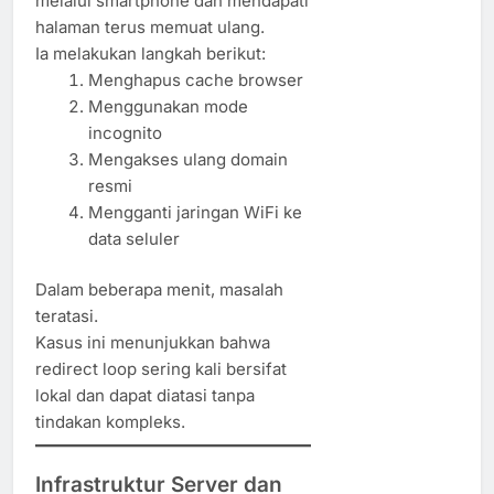
melalui smartphone dan mendapati
halaman terus memuat ulang.
Ia melakukan langkah berikut:
Menghapus cache browser
Menggunakan mode
incognito
Mengakses ulang domain
resmi
Mengganti jaringan WiFi ke
data seluler
Dalam beberapa menit, masalah
teratasi.
Kasus ini menunjukkan bahwa
redirect loop sering kali bersifat
lokal dan dapat diatasi tanpa
tindakan kompleks.
Infrastruktur Server dan