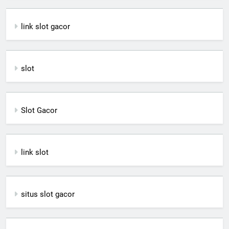
link slot gacor
slot
Slot Gacor
link slot
situs slot gacor