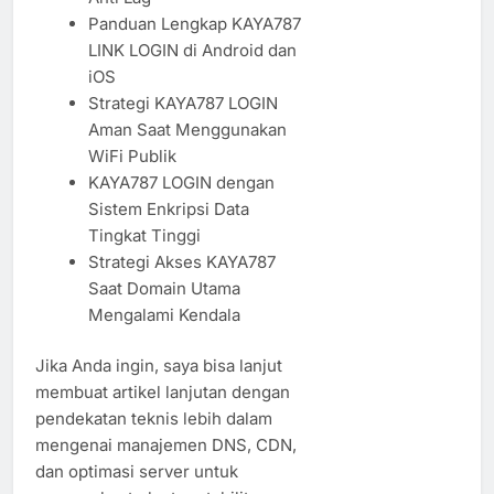
Panduan Lengkap KAYA787
LINK LOGIN di Android dan
iOS
Strategi KAYA787 LOGIN
Aman Saat Menggunakan
WiFi Publik
KAYA787 LOGIN dengan
Sistem Enkripsi Data
Tingkat Tinggi
Strategi Akses KAYA787
Saat Domain Utama
Mengalami Kendala
Jika Anda ingin, saya bisa lanjut
membuat artikel lanjutan dengan
pendekatan teknis lebih dalam
mengenai manajemen DNS, CDN,
dan optimasi server untuk