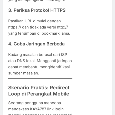
3. Periksa Protokol HTTPS
Pastikan URL dimulai dengan
https:// dan tidak ada versi http://
yang tersimpan di bookmark lama.
4. Coba Jaringan Berbeda
Kadang masalah berasal dari ISP
atau DNS lokal. Mengganti jaringan
dapat membantu mengidentifikasi
sumber masalah.
Skenario Praktis: Redirect
Loop di Perangkat Mobile
Seorang pengguna mencoba
mengakses KAYA787 link login