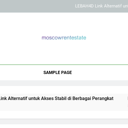
LEBAH4D Link Alternatif un
KAYA787 Login dengan Tampila
Cara Meningkatkan Kenyama
EDWINSLOT Link Alternatif unt
cow Rent Estate
LEBAH4D Link Alternatif un
erti Berkualitas Di Moskow Dengan Layanan Dari Moscow Rent 
KAYA787 Login dengan Tampila
SAMPLE PAGE
Cara Meningkatkan Kenyama
f untuk Akses Stabil di Berbagai Perangkat
KAYA787 Lo
3 Weeks Ago