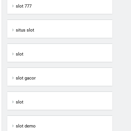
slot 777
situs slot
slot
slot gacor
slot
slot demo