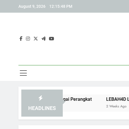
Skip
August 9, 2026
12:15:49 PM
to
content
Mos
Sewa Prop
es Stabil di Berbagai Perangkat
LEBAH4D Link Alternati
2 Weeks Ago
HEADLINES