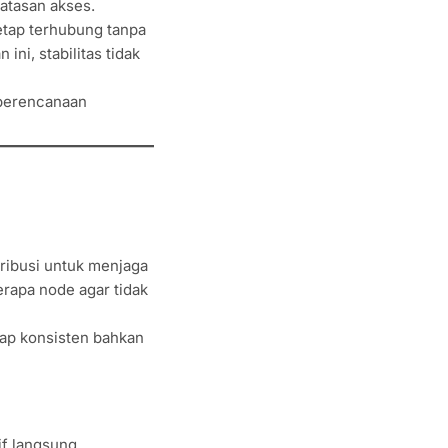
atasan akses.
etap terhubung tanpa
ni, stabilitas tidak
perencanaan
ribusi untuk menjaga
erapa node agar tidak
tap konsisten bahkan
if langsung