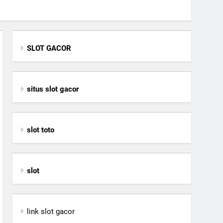
SLOT GACOR
situs slot gacor
slot toto
slot
link slot gacor