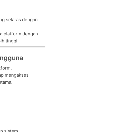
g selaras dengan
a platform dengan
h tinggi.
engguna
tform.
ap mengakses
utama.
p sistem.