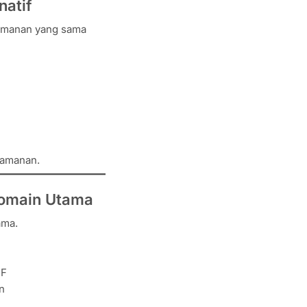
natif
eamanan yang sama
eamanan.
Domain Utama
ama.
IF
n