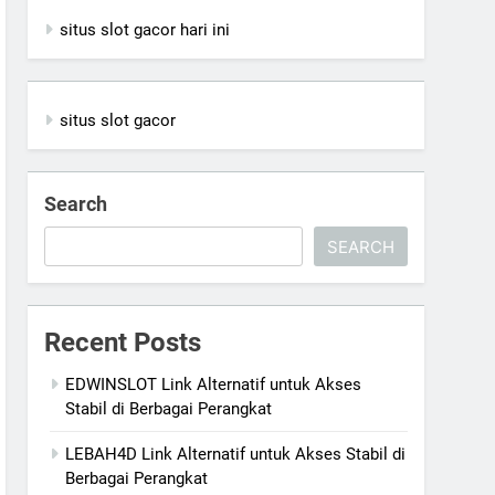
situs slot gacor hari ini
situs slot gacor
Search
SEARCH
Recent Posts
EDWINSLOT Link Alternatif untuk Akses
Stabil di Berbagai Perangkat
LEBAH4D Link Alternatif untuk Akses Stabil di
Berbagai Perangkat