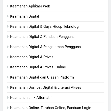
Keamanan Aplikasi Web
Keamanan Digital
Keamanan Digital & Gaya Hidup Teknologi
Keamanan Digital & Panduan Pengguna
Keamanan Digital & Pengalaman Pengguna
Keamanan Digital & Privasi
Keamanan Digital & Privasi Online
Keamanan Digital dan Ulasan Platform
Keamanan Dompet Digital & Literasi Akses
Keamanan Link Alternatif
Keamanan Online, Taruhan Online, Panduan Login