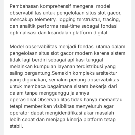
Pembahasan komprehensif mengenai model
observabilitas untuk pengelolaan situs slot gacor,
mencakup telemetry, logging terstruktur, tracing,
dan analitik performa real-time sebagai fondasi
optimalisasi dan keandalan platform digital.
Model observabilitas menjadi fondasi utama dalam
pengelolaan situs slot gacor modern karena sistem
tidak lagi berdiri sebagai aplikasi tunggal
melainkan kumpulan layanan terdistribusi yang
saling bergantung.Semakin kompleks arsitektur
yang digunakan, semakin penting observabilitas
untuk membaca bagaimana sistem bekerja dari
dalam tanpa mengganggu jalannya
operasional.Observabilitas tidak hanya memantau
tetapi memberikan visibilitas menyeluruh agar
operator dapat mengidentifikasi akar masalah
lebih cepat dan menjaga kinerja platform tetap
stabil.