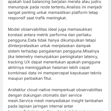
apakah load balancing berjalan merata atau justru
menumpuk pada node tertentu.Analisis ini menjadi
sangat penting untuk memastikan platform tetap
responsif saat trafik meningkat.
Model observabilitas ideal juga memasukkan
korelasi antara metrik performa dan perilaku
pengguna.Data tidak hanya dikumpulkan tetapi
diinterpretasikan untuk menjelaskan dampak
sistem terhadap pengalaman pengguna.Misalnya
jika telemetry menunjukkan peningkatan latency,
tracking UX dapat menentukan apakah pengguna
akhirnya meninggalkan halaman lebih cepat
kombinasi data ini mempercepat keputusan teknis
maupun perbaikan fitur.
Arsitektur cloud-native memperkuat observabilitas
dengan dukungan otomatis dari service
mesh.Service mesh menyediakan insight tambahan
pada lapisan jaringan internal antar