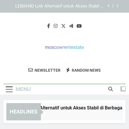
Skip
KAYA787 Login dengan Tampilan yang Nyaman
to
untuk Pengguna Mobile
content
Cara Meningkatkan Kenyamanan saat
Menggunakan KAYA787 Login
EDWINSLOT Link Alternatif untuk Akses Stabil di
Berbagai Perangkat
LEBAH4D Link Alternatif untuk Akses Stabil di
Berbagai Perangkat
KAYA787 Login dengan Tampilan yang Nyaman
untuk Pengguna Mobile
Moscow Rent
Sewa Properti Berkualitas Di Moskow
Cara Meningkatkan Kenyamanan saat
NEWSLETTER
RANDOM NEWS
Estate
Menggunakan KAYA787 Login
Dengan Layanan Dari Moscow Rent Estate.
MENU
WINSLOT Link Alternatif untuk Akses Stabil di Berbagai Peran
HEADLINES
Weeks Ago