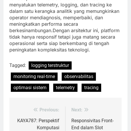
menyatukan telemetry, logging, dan tracing ke
dalam satu kerangka analitik yang memungkinkan
operator mendiagnosis, memperbaiki, dan
meningkatkan performa secara
berkesinambungan.Dengan arsitektur ini, platform
tidak hanya responsif tetapi juga matang secara
operasional serta siap berkembang di tengah
peningkatan kompleksitas teknologi.
Tagged:
logging terstruktur
monitoring real-time
observabilitas
optimasi sistem
telemetry
tracing
Previous:
Next:
Post
navigation
KAYA787: Perspektif
Responsivitas Front-
Komputasi
End dalam Slot