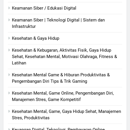
Keamanan Siber / Edukasi Digital
Keamanan Siber | Teknologi Digital | Sistem dan
Infrastruktur
Kesehatan & Gaya Hidup
Kesehatan & Kebugaran, Aktivitas Fisik, Gaya Hidup
Sehat, Kesehatan Mental, Motivasi Olahraga, Fitness &
Latihan
Kesehatan Mental Game & Hiburan Produktivitas &
Pengembangan Diri Tips & Trik Gaming
Kesehatan Mental, Game Online, Pengembangan Diri,
Manajemen Stres, Game Kompetitif
Kesehatan Mental, Game, Gaya Hidup Sehat, Manajemen
Stres, Produktivitas
Keuangan Digital, Teknologi, Pembayaran Online