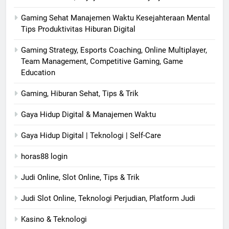
Gaming Sehat Manajemen Waktu Kesejahteraan Mental
Tips Produktivitas Hiburan Digital
Gaming Strategy, Esports Coaching, Online Multiplayer,
Team Management, Competitive Gaming, Game
Education
Gaming, Hiburan Sehat, Tips & Trik
Gaya Hidup Digital & Manajemen Waktu
Gaya Hidup Digital | Teknologi | Self-Care
horas88 login
Judi Online, Slot Online, Tips & Trik
Judi Slot Online, Teknologi Perjudian, Platform Judi
Kasino & Teknologi