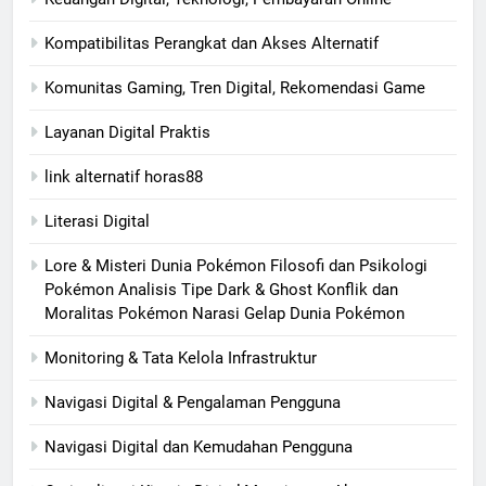
Kompatibilitas Perangkat dan Akses Alternatif
Komunitas Gaming, Tren Digital, Rekomendasi Game
Layanan Digital Praktis
link alternatif horas88
Literasi Digital
Lore & Misteri Dunia Pokémon Filosofi dan Psikologi
Pokémon Analisis Tipe Dark & Ghost Konflik dan
Moralitas Pokémon Narasi Gelap Dunia Pokémon
Monitoring & Tata Kelola Infrastruktur
Navigasi Digital & Pengalaman Pengguna
Navigasi Digital dan Kemudahan Pengguna