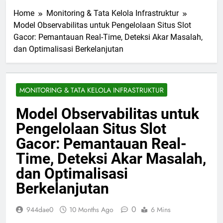
Home
Monitoring & Tata Kelola Infrastruktur
Model Observabilitas untuk Pengelolaan Situs Slot
Gacor: Pemantauan Real-Time, Deteksi Akar Masalah,
dan Optimalisasi Berkelanjutan
MONITORING & TATA KELOLA INFRASTRUKTUR
Model Observabilitas untuk
Pengelolaan Situs Slot
Gacor: Pemantauan Real-
Time, Deteksi Akar Masalah,
dan Optimalisasi
Berkelanjutan
0
944dae0
10 Months Ago
6 Mins