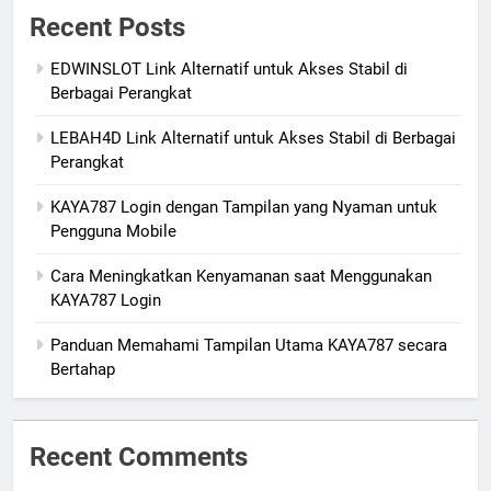
Recent Posts
EDWINSLOT Link Alternatif untuk Akses Stabil di
Berbagai Perangkat
LEBAH4D Link Alternatif untuk Akses Stabil di Berbagai
Perangkat
KAYA787 Login dengan Tampilan yang Nyaman untuk
Pengguna Mobile
Cara Meningkatkan Kenyamanan saat Menggunakan
KAYA787 Login
Panduan Memahami Tampilan Utama KAYA787 secara
Bertahap
Recent Comments