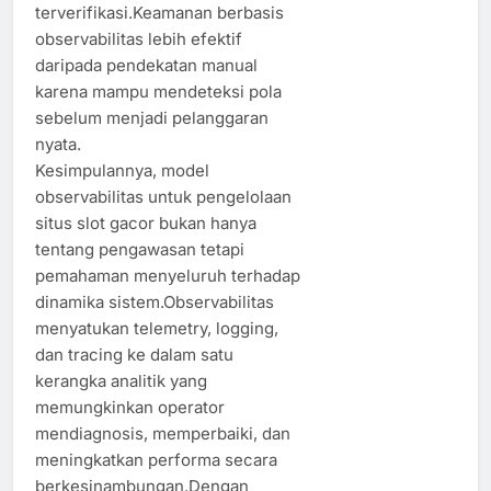
terverifikasi.Keamanan berbasis
observabilitas lebih efektif
daripada pendekatan manual
karena mampu mendeteksi pola
sebelum menjadi pelanggaran
nyata.
Kesimpulannya, model
observabilitas untuk pengelolaan
situs slot gacor bukan hanya
tentang pengawasan tetapi
pemahaman menyeluruh terhadap
dinamika sistem.Observabilitas
menyatukan telemetry, logging,
dan tracing ke dalam satu
kerangka analitik yang
memungkinkan operator
mendiagnosis, memperbaiki, dan
meningkatkan performa secara
berkesinambungan.Dengan