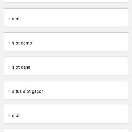
slot
slot demo
slot dana
situs slot gacor
slot