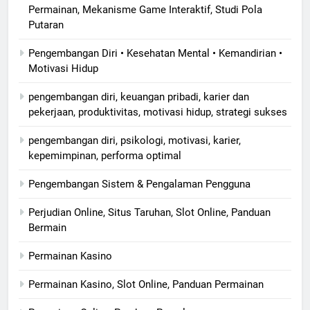
Permainan, Mekanisme Game Interaktif, Studi Pola
Putaran
Pengembangan Diri • Kesehatan Mental • Kemandirian •
Motivasi Hidup
pengembangan diri, keuangan pribadi, karier dan
pekerjaan, produktivitas, motivasi hidup, strategi sukses
pengembangan diri, psikologi, motivasi, karier,
kepemimpinan, performa optimal
Pengembangan Sistem & Pengalaman Pengguna
Perjudian Online, Situs Taruhan, Slot Online, Panduan
Bermain
Permainan Kasino
Permainan Kasino, Slot Online, Panduan Permainan