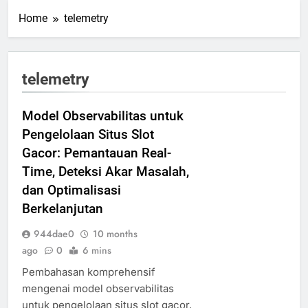
Home
telemetry
telemetry
Model Observabilitas untuk
Pengelolaan Situs Slot
Gacor: Pemantauan Real-
Time, Deteksi Akar Masalah,
dan Optimalisasi
Berkelanjutan
944dae0
10 months
ago
0
6 mins
Pembahasan komprehensif
mengenai model observabilitas
untuk pengelolaan situs slot gacor,