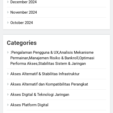
December 2024
November 2024
October 2024
Categories
:Pengalaman Pengguna & UX,Analisis Mekanisme
Permainan,Manajemen Risiko & Bankroll,Optimasi
Performa Akses,Stabilitas Sistem & Jaringan
Akses Alternatif & Stabilitas Infrastruktur
Akses Alternatif dan Kompatibilitas Perangkat
Akses Digital & Teknologi Jaringan
Akses Platform Digital