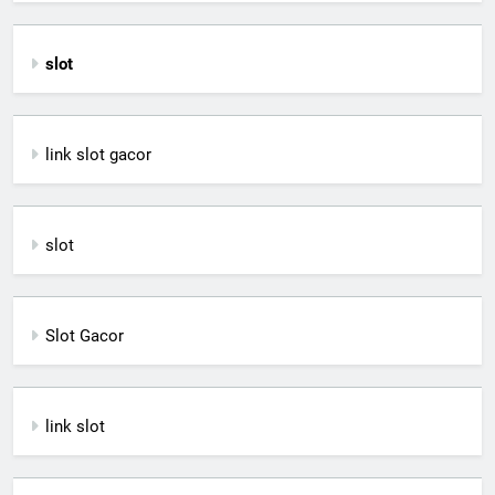
slot
link slot gacor
slot
Slot Gacor
link slot