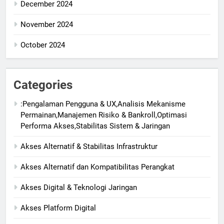
December 2024
November 2024
October 2024
Categories
:Pengalaman Pengguna & UX,Analisis Mekanisme
Permainan,Manajemen Risiko & Bankroll,Optimasi
Performa Akses,Stabilitas Sistem & Jaringan
Akses Alternatif & Stabilitas Infrastruktur
Akses Alternatif dan Kompatibilitas Perangkat
Akses Digital & Teknologi Jaringan
Akses Platform Digital