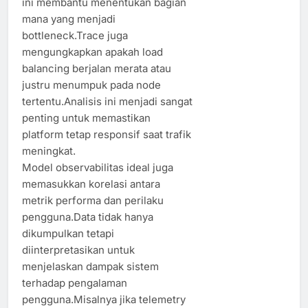
ini membantu menentukan bagian
mana yang menjadi
bottleneck.Trace juga
mengungkapkan apakah load
balancing berjalan merata atau
justru menumpuk pada node
tertentu.Analisis ini menjadi sangat
penting untuk memastikan
platform tetap responsif saat trafik
meningkat.
Model observabilitas ideal juga
memasukkan korelasi antara
metrik performa dan perilaku
pengguna.Data tidak hanya
dikumpulkan tetapi
diinterpretasikan untuk
menjelaskan dampak sistem
terhadap pengalaman
pengguna.Misalnya jika telemetry