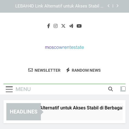
Skip
KAYA787 Login dengan Tampilan yang Nyaman
to
untuk Pengguna Mobile
content
Cara Meningkatkan Kenyamanan saat
Menggunakan KAYA787 Login
EDWINSLOT Link Alternatif untuk Akses Stabil di
Berbagai Perangkat
LEBAH4D Link Alternatif untuk Akses Stabil di
Berbagai Perangkat
KAYA787 Login dengan Tampilan yang Nyaman
untuk Pengguna Mobile
Moscow Rent
Sewa Properti Berkualitas Di Moskow
Cara Meningkatkan Kenyamanan saat
NEWSLETTER
RANDOM NEWS
Estate
Menggunakan KAYA787 Login
Dengan Layanan Dari Moscow Rent Estate.
MENU
DWINSLOT Link Alternatif untuk Akses Stabil di Berbagai Pera
HEADLINES
 Weeks Ago