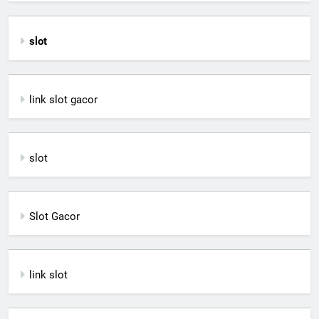
slot
link slot gacor
slot
Slot Gacor
link slot