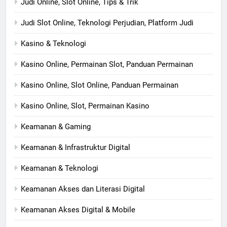
Judi Online, Slot Online, Tips & Trik
Judi Slot Online, Teknologi Perjudian, Platform Judi
Kasino & Teknologi
Kasino Online, Permainan Slot, Panduan Permainan
Kasino Online, Slot Online, Panduan Permainan
Kasino Online, Slot, Permainan Kasino
Keamanan & Gaming
Keamanan & Infrastruktur Digital
Keamanan & Teknologi
Keamanan Akses dan Literasi Digital
Keamanan Akses Digital & Mobile