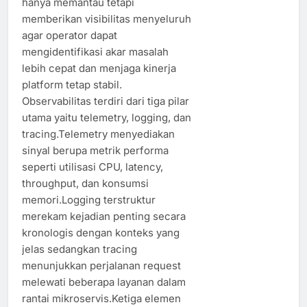
hanya memantau tetapi
memberikan visibilitas menyeluruh
agar operator dapat
mengidentifikasi akar masalah
lebih cepat dan menjaga kinerja
platform tetap stabil.
Observabilitas terdiri dari tiga pilar
utama yaitu telemetry, logging, dan
tracing.Telemetry menyediakan
sinyal berupa metrik performa
seperti utilisasi CPU, latency,
throughput, dan konsumsi
memori.Logging terstruktur
merekam kejadian penting secara
kronologis dengan konteks yang
jelas sedangkan tracing
menunjukkan perjalanan request
melewati beberapa layanan dalam
rantai mikroservis.Ketiga elemen