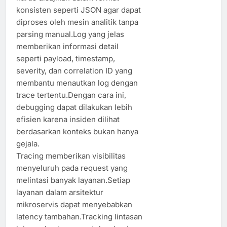
konsisten seperti JSON agar dapat
diproses oleh mesin analitik tanpa
parsing manual.Log yang jelas
memberikan informasi detail
seperti payload, timestamp,
severity, dan correlation ID yang
membantu menautkan log dengan
trace tertentu.Dengan cara ini,
debugging dapat dilakukan lebih
efisien karena insiden dilihat
berdasarkan konteks bukan hanya
gejala.
Tracing memberikan visibilitas
menyeluruh pada request yang
melintasi banyak layanan.Setiap
layanan dalam arsitektur
mikroservis dapat menyebabkan
latency tambahan.Tracking lintasan