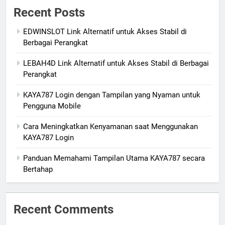
Recent Posts
EDWINSLOT Link Alternatif untuk Akses Stabil di
Berbagai Perangkat
LEBAH4D Link Alternatif untuk Akses Stabil di Berbagai
Perangkat
KAYA787 Login dengan Tampilan yang Nyaman untuk
Pengguna Mobile
Cara Meningkatkan Kenyamanan saat Menggunakan
KAYA787 Login
Panduan Memahami Tampilan Utama KAYA787 secara
Bertahap
Recent Comments