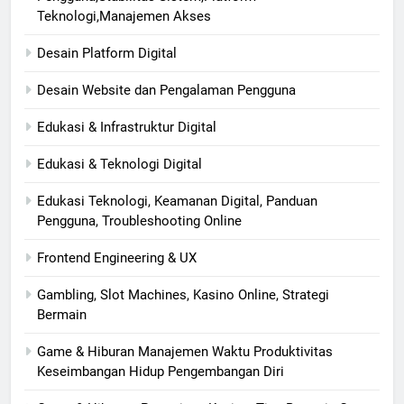
Teknologi,Manajemen Akses
Desain Platform Digital
Desain Website dan Pengalaman Pengguna
Edukasi & Infrastruktur Digital
Edukasi & Teknologi Digital
Edukasi Teknologi, Keamanan Digital, Panduan
Pengguna, Troubleshooting Online
Frontend Engineering & UX
Gambling, Slot Machines, Kasino Online, Strategi
Bermain
Game & Hiburan Manajemen Waktu Produktivitas
Keseimbangan Hidup Pengembangan Diri