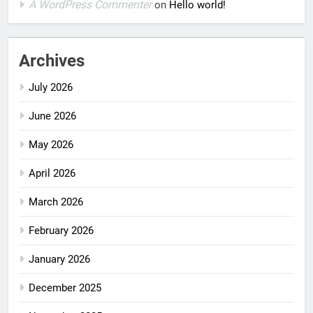
A WordPress Commenter
on
Hello world!
Archives
July 2026
June 2026
May 2026
April 2026
March 2026
February 2026
January 2026
December 2025