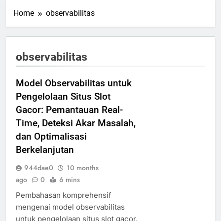
Home
observabilitas
observabilitas
Model Observabilitas untuk
Pengelolaan Situs Slot
Gacor: Pemantauan Real-
Time, Deteksi Akar Masalah,
dan Optimalisasi
Berkelanjutan
944dae0
10 months
ago
0
6 mins
Pembahasan komprehensif
mengenai model observabilitas
untuk pengelolaan situs slot gacor,