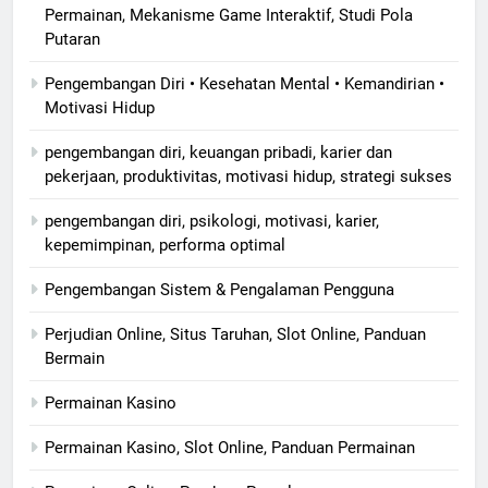
Permainan, Mekanisme Game Interaktif, Studi Pola
Putaran
Pengembangan Diri • Kesehatan Mental • Kemandirian •
Motivasi Hidup
pengembangan diri, keuangan pribadi, karier dan
pekerjaan, produktivitas, motivasi hidup, strategi sukses
pengembangan diri, psikologi, motivasi, karier,
kepemimpinan, performa optimal
Pengembangan Sistem & Pengalaman Pengguna
Perjudian Online, Situs Taruhan, Slot Online, Panduan
Bermain
Permainan Kasino
Permainan Kasino, Slot Online, Panduan Permainan