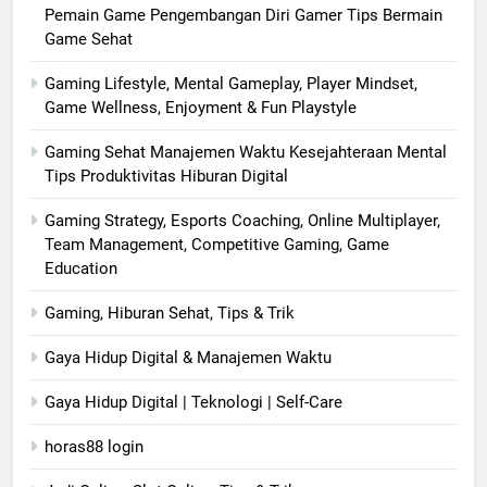
Pemain Game Pengembangan Diri Gamer Tips Bermain
Game Sehat
Gaming Lifestyle, Mental Gameplay, Player Mindset,
Game Wellness, Enjoyment & Fun Playstyle
Gaming Sehat Manajemen Waktu Kesejahteraan Mental
Tips Produktivitas Hiburan Digital
Gaming Strategy, Esports Coaching, Online Multiplayer,
Team Management, Competitive Gaming, Game
Education
Gaming, Hiburan Sehat, Tips & Trik
Gaya Hidup Digital & Manajemen Waktu
Gaya Hidup Digital | Teknologi | Self-Care
horas88 login