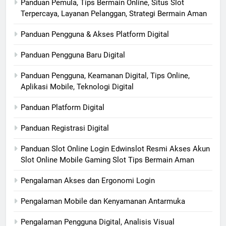
Panduan Pemula, Tips Bermain Online, Situs Slot
Terpercaya, Layanan Pelanggan, Strategi Bermain Aman
Panduan Pengguna & Akses Platform Digital
Panduan Pengguna Baru Digital
Panduan Pengguna, Keamanan Digital, Tips Online,
Aplikasi Mobile, Teknologi Digital
Panduan Platform Digital
Panduan Registrasi Digital
Panduan Slot Online Login Edwinslot Resmi Akses Akun
Slot Online Mobile Gaming Slot Tips Bermain Aman
Pengalaman Akses dan Ergonomi Login
Pengalaman Mobile dan Kenyamanan Antarmuka
Pengalaman Pengguna Digital, Analisis Visual