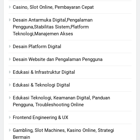
Casino, Slot Online, Pembayaran Cepat
Desain Antarmuka Digital,Pengalaman
Pengguna,Stabilitas Sistem,Platform
Teknologi,Manajemen Akses
Desain Platform Digital
Desain Website dan Pengalaman Pengguna
Edukasi & Infrastruktur Digital
Edukasi & Teknologi Digital
Edukasi Teknologi, Keamanan Digital, Panduan
Pengguna, Troubleshooting Online
Frontend Engineering & UX
Gambling, Slot Machines, Kasino Online, Strategi
Bermain