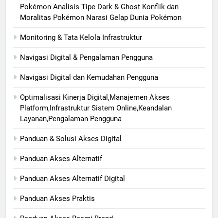
Pokémon Analisis Tipe Dark & Ghost Konflik dan
Moralitas Pokémon Narasi Gelap Dunia Pokémon
Monitoring & Tata Kelola Infrastruktur
Navigasi Digital & Pengalaman Pengguna
Navigasi Digital dan Kemudahan Pengguna
Optimalisasi Kinerja Digital,Manajemen Akses
Platform,Infrastruktur Sistem Online,Keandalan
Layanan,Pengalaman Pengguna
Panduan & Solusi Akses Digital
Panduan Akses Alternatif
Panduan Akses Alternatif Digital
Panduan Akses Praktis