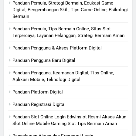
Panduan Pemula, Strategi Bermain, Edukasi Game
Digital, Pengembangan Skill, Tips Game Online, Psikologi
Bermain
Panduan Pemula, Tips Bermain Online, Situs Slot
Terpercaya, Layanan Pelanggan, Strategi Bermain Aman
Panduan Pengguna & Akses Platform Digital
Panduan Pengguna Baru Digital
Panduan Pengguna, Keamanan Digital, Tips Online,
Aplikasi Mobile, Teknologi Digital
Panduan Platform Digital
Panduan Registrasi Digital
Panduan Slot Online Login Edwinslot Resmi Akses Akun
Slot Online Mobile Gaming Slot Tips Bermain Aman
Pengalaman Akses dan Ergonomi Login