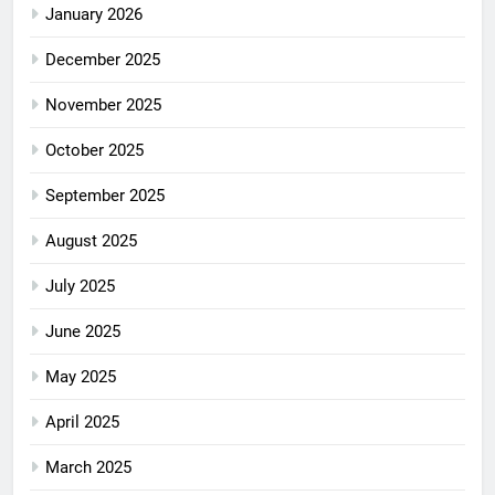
January 2026
December 2025
November 2025
October 2025
September 2025
August 2025
July 2025
June 2025
May 2025
April 2025
March 2025