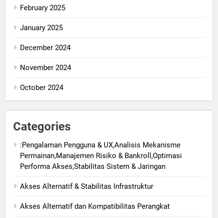
February 2025
January 2025
December 2024
November 2024
October 2024
Categories
:Pengalaman Pengguna & UX,Analisis Mekanisme
Permainan,Manajemen Risiko & Bankroll,Optimasi
Performa Akses,Stabilitas Sistem & Jaringan
Akses Alternatif & Stabilitas Infrastruktur
Akses Alternatif dan Kompatibilitas Perangkat