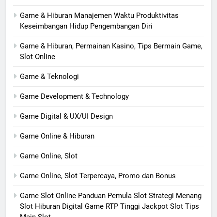
Game & Hiburan Manajemen Waktu Produktivitas
Keseimbangan Hidup Pengembangan Diri
Game & Hiburan, Permainan Kasino, Tips Bermain Game,
Slot Online
Game & Teknologi
Game Development & Technology
Game Digital & UX/UI Design
Game Online & Hiburan
Game Online, Slot
Game Online, Slot Terpercaya, Promo dan Bonus
Game Slot Online Panduan Pemula Slot Strategi Menang
Slot Hiburan Digital Game RTP Tinggi Jackpot Slot Tips
Main Slot