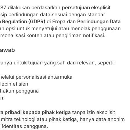
87 dilakukan berdasarkan
persetujuan eksplisit
insip perlindungan data sesuai dengan standar
n Regulation (GDPR)
di Eropa dan
Perlindungan Data
kan opsi untuk menyetujui atau menolak penggunaan
rsonalisasi konten atau pengiriman notifikasi.
Jawab
anya untuk tujuan yang sah dan relevan, seperti:
lalui personalisasi antarmuka
ebih efisien
it akun pengguna
em
a pribadi kepada pihak ketiga
tanpa izin eksplisit
itra teknologi atau pihak ketiga, hanya data anonim
 identitas pengguna.