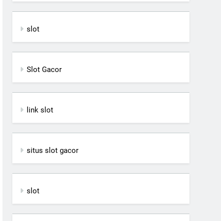
slot
Slot Gacor
link slot
situs slot gacor
slot