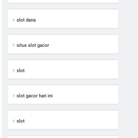
slot dana
situs slot gacor
slot
slot gacor hari ini
slot