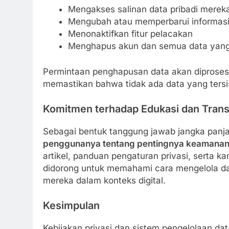
Mengakses salinan data pribadi merek
Mengubah atau memperbarui informasi
Menonaktifkan fitur pelacakan
Menghapus akun dan semua data yang 
Permintaan penghapusan data akan diproses
memastikan bahwa tidak ada data yang tersisa
Komitmen terhadap Edukasi dan Trans
Sebagai bentuk tanggung jawab jangka panj
penggunanya tentang pentingnya keamanan 
artikel, panduan pengaturan privasi, serta ka
didorong untuk memahami cara mengelola d
mereka dalam konteks digital.
Kesimpulan
Kebijakan privasi dan sistem pengelolaan da