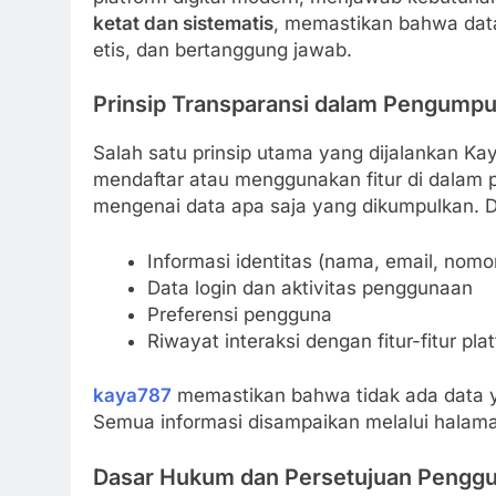
ketat dan sistematis
, memastikan bahwa data
etis, dan bertanggung jawab.
Prinsip Transparansi dalam Pengumpu
Salah satu prinsip utama yang dijalankan K
mendaftar atau menggunakan fitur di dalam p
mengenai data apa saja yang dikumpulkan. D
Informasi identitas (nama, email, nomo
Data login dan aktivitas penggunaan
Preferensi pengguna
Riwayat interaksi dengan fitur-fitur pla
kaya787
memastikan bahwa tidak ada data 
Semua informasi disampaikan melalui hala
Dasar Hukum dan Persetujuan Pengg