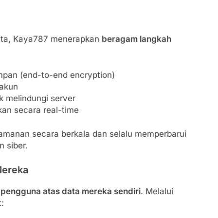
data, Kaya787 menerapkan
beragam langkah
simpan (end-to-end encryption)
 akun
uk melindungi server
an secara real-time
eamanan secara berkala dan selalu memperbarui
 siber.
Mereka
 pengguna atas data mereka sendiri
. Melalui
: