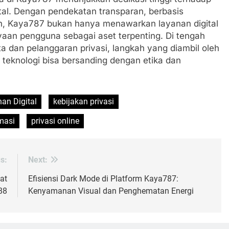
tal. Dengan pendekatan transparan, berbasis
an, Kaya787 bukan hanya menawarkan layanan digital
aan pengguna sebagai aset terpenting. Di tengah
 dan pelanggaran privasi, langkah yang diambil oleh
 teknologi bisa bersanding dengan etika dan
an Digital
kebijakan privasi
masi
privasi online
s:
Next:
at
Efisiensi Dark Mode di Platform Kaya787:
88
Kenyamanan Visual dan Penghematan Energi