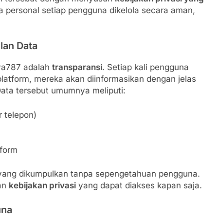
 personal setiap pengguna dikelola secara aman,
lan Data
aya787 adalah
transparansi
. Setiap kali pengguna
latform, mereka akan diinformasikan dengan jelas
ata tersebut umumnya meliputi:
r telepon)
tform
yang dikumpulkan tanpa sepengetahuan pengguna.
man
kebijakan privasi
yang dapat diakses kapan saja.
una