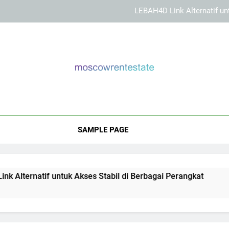
LEBAH4D Link Alternatif un
KAYA787 Login dengan Tampila
Cara Meningkatkan Kenyama
EDWINSLOT Link Alternatif unt
cow Rent Estate
LEBAH4D Link Alternatif un
erti Berkualitas Di Moskow Dengan Layanan Dari Moscow Rent 
KAYA787 Login dengan Tampila
SAMPLE PAGE
Cara Meningkatkan Kenyama
f untuk Akses Stabil di Berbagai Perangkat
KAYA787 Lo
3 Weeks Ago