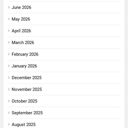
June 2026
May 2026
April 2026
March 2026
February 2026
January 2026
December 2025
November 2025
October 2025
September 2025
August 2025