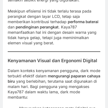
semakin sedikit energi yang digunakan.
Meskipun efisiensi ini tidak terlalu terasa pada
perangkat dengan layar LCD, tetap saja
memberikan kontribusi terhadap
performa baterai
dan
pendinginan perangkat
. Kaya787
memanfaatkan hal ini dengan desain warna yang
tidak hanya gelap, tetapi juga meminimalkan
elemen visual yang berat.
Kenyamanan Visual dan Ergonomi Digital
Dalam konteks kenyamanan pengguna, dark mode
terbukti efektif dalam
mengurangi paparan cahaya
biru
yang berlebihan, terutama saat digunakan di
malam hari. Bagi pengguna yang mengakses
Kaya787 dalam waktu lama, dark mode
membantu: