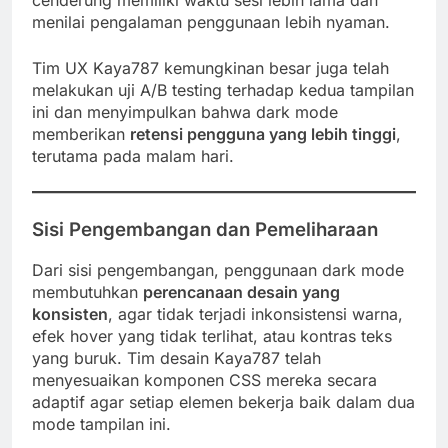
menilai pengalaman penggunaan lebih nyaman.
Tim UX Kaya787 kemungkinan besar juga telah
melakukan uji A/B testing terhadap kedua tampilan
ini dan menyimpulkan bahwa dark mode
memberikan
retensi pengguna yang lebih tinggi
,
terutama pada malam hari.
Sisi Pengembangan dan Pemeliharaan
Dari sisi pengembangan, penggunaan dark mode
membutuhkan
perencanaan desain yang
konsisten
, agar tidak terjadi inkonsistensi warna,
efek hover yang tidak terlihat, atau kontras teks
yang buruk. Tim desain Kaya787 telah
menyesuaikan komponen CSS mereka secara
adaptif agar setiap elemen bekerja baik dalam dua
mode tampilan ini.