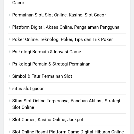
Gacor
Permainan Slot, Slot Online, Kasino, Slot Gacor
Platform Digital, Akses Online, Pengalaman Pengguna
Poker Online, Teknologi Poker, Tips dan Trik Poker
Psikologi Bermain & Inovasi Game
Psikologi Pemain & Strategi Permainan
Simbol & Fitur Permainan Slot
situs slot gacor
Situs Slot Online Terpercaya, Panduan Afiliasi, Strategi
Slot Online
Slot Games, Kasino Online, Jackpot
Slot Online Resmi Platform Game Digital Hiburan Online