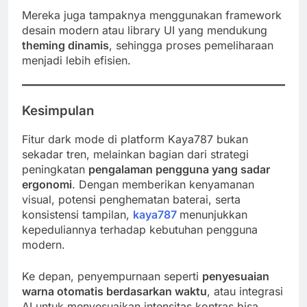
Mereka juga tampaknya menggunakan framework
desain modern atau library UI yang mendukung
theming dinamis
, sehingga proses pemeliharaan
menjadi lebih efisien.
Kesimpulan
Fitur dark mode di platform Kaya787 bukan
sekadar tren, melainkan bagian dari strategi
peningkatan
pengalaman pengguna yang sadar
ergonomi
. Dengan memberikan kenyamanan
visual, potensi penghematan baterai, serta
konsistensi tampilan,
kaya787
menunjukkan
kepeduliannya terhadap kebutuhan pengguna
modern.
Ke depan, penyempurnaan seperti
penyesuaian
warna otomatis berdasarkan waktu
, atau integrasi
AI untuk menyesuaikan intensitas kontras bisa