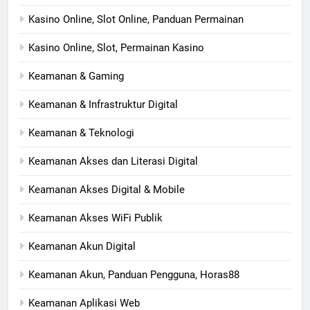
Kasino Online, Slot Online, Panduan Permainan
Kasino Online, Slot, Permainan Kasino
Keamanan & Gaming
Keamanan & Infrastruktur Digital
Keamanan & Teknologi
Keamanan Akses dan Literasi Digital
Keamanan Akses Digital & Mobile
Keamanan Akses WiFi Publik
Keamanan Akun Digital
Keamanan Akun, Panduan Pengguna, Horas88
Keamanan Aplikasi Web