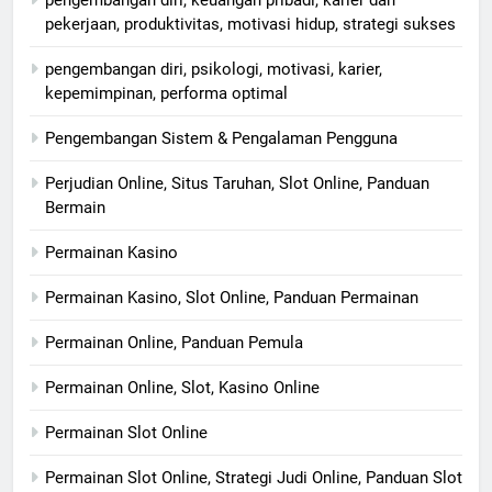
pengembangan diri, keuangan pribadi, karier dan
pekerjaan, produktivitas, motivasi hidup, strategi sukses
pengembangan diri, psikologi, motivasi, karier,
kepemimpinan, performa optimal
Pengembangan Sistem & Pengalaman Pengguna
Perjudian Online, Situs Taruhan, Slot Online, Panduan
Bermain
Permainan Kasino
Permainan Kasino, Slot Online, Panduan Permainan
Permainan Online, Panduan Pemula
Permainan Online, Slot, Kasino Online
Permainan Slot Online
Permainan Slot Online, Strategi Judi Online, Panduan Slot