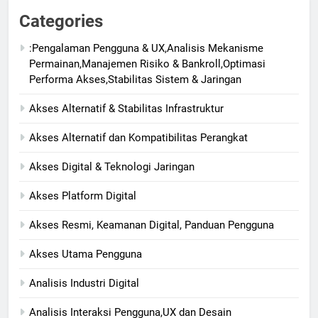
Categories
:Pengalaman Pengguna & UX,Analisis Mekanisme
Permainan,Manajemen Risiko & Bankroll,Optimasi
Performa Akses,Stabilitas Sistem & Jaringan
Akses Alternatif & Stabilitas Infrastruktur
Akses Alternatif dan Kompatibilitas Perangkat
Akses Digital & Teknologi Jaringan
Akses Platform Digital
Akses Resmi, Keamanan Digital, Panduan Pengguna
Akses Utama Pengguna
Analisis Industri Digital
Analisis Interaksi Pengguna,UX dan Desain