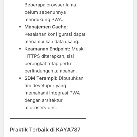
Beberapa browser lama
belum sepenuhnya
mendukung PWA.
Manajemen Cache:
Kesalahan konfigurasi dapat
menampilkan data usang.
Keamanan Endpoint:
Meski
HTTPS diterapkan, sisi
perangkat tetap perlu
perlindungan tambahan.
SDM Terampil:
Dibutuhkan
tim developer yang
memahami integrasi PWA
dengan arsitektur
microservices.
Praktik Terbaik di KAYA787