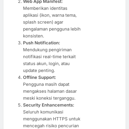
Web App Manifest:
Memberikan identitas
aplikasi (ikon, warna tema,
splash screen) agar
pengalaman pengguna lebih
konsisten.
Push Notification:
Mendukung pengiriman
notifikasi real-time terkait
status akun, login, atau
update penting.
Offline Support:
Pengguna masih dapat
mengakses halaman dasar
meski koneksi terganggu.
Security Enhancements:
Seluruh komunikasi
menggunakan HTTPS untuk
mencegah risiko pencurian