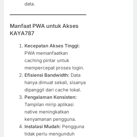
data.
Manfaat PWA untuk Akses
KAYA787
Kecepatan Akses Tinggi:
PWA memanfaatkan
caching pintar untuk
mempercepat proses login.
Efisiensi Bandwidth:
Data
hanya dimuat sekali, sisanya
dipanggil dari cache lokal.
Pengalaman Konsisten:
Tampilan mirip aplikasi
native meningkatkan
kenyamanan pengguna.
Instalasi Mudah:
Pengguna
tidak perlu mengunduh