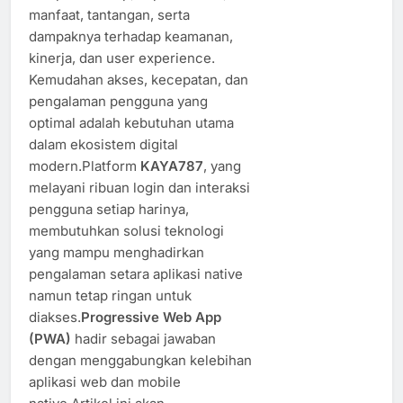
manfaat, tantangan, serta
dampaknya terhadap keamanan,
kinerja, dan user experience.
Kemudahan akses, kecepatan, dan
pengalaman pengguna yang
optimal adalah kebutuhan utama
dalam ekosistem digital
modern.Platform
KAYA787
, yang
melayani ribuan login dan interaksi
pengguna setiap harinya,
membutuhkan solusi teknologi
yang mampu menghadirkan
pengalaman setara aplikasi native
namun tetap ringan untuk
diakses.
Progressive Web App
(PWA)
hadir sebagai jawaban
dengan menggabungkan kelebihan
aplikasi web dan mobile