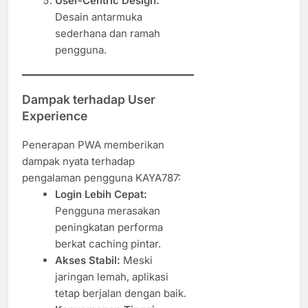
User-Centric Design:
Desain antarmuka
sederhana dan ramah
pengguna.
Dampak terhadap User
Experience
Penerapan PWA memberikan
dampak nyata terhadap
pengalaman pengguna KAYA787:
Login Lebih Cepat:
Pengguna merasakan
peningkatan performa
berkat caching pintar.
Akses Stabil:
Meski
jaringan lemah, aplikasi
tetap berjalan dengan baik.