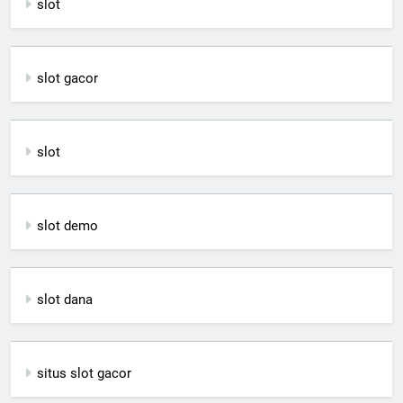
slot
slot gacor
slot
slot demo
slot dana
situs slot gacor