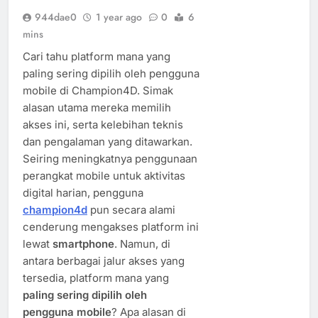
944dae0
1 year ago
0
6
mins
Cari tahu platform mana yang
paling sering dipilih oleh pengguna
mobile di Champion4D. Simak
alasan utama mereka memilih
akses ini, serta kelebihan teknis
dan pengalaman yang ditawarkan.
Seiring meningkatnya penggunaan
perangkat mobile untuk aktivitas
digital harian, pengguna
champion4d
pun secara alami
cenderung mengakses platform ini
lewat
smartphone
. Namun, di
antara berbagai jalur akses yang
tersedia, platform mana yang
paling sering dipilih oleh
pengguna mobile
? Apa alasan di