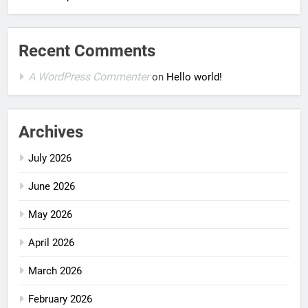
Recent Comments
A WordPress Commenter
on
Hello world!
Archives
July 2026
June 2026
May 2026
April 2026
March 2026
February 2026