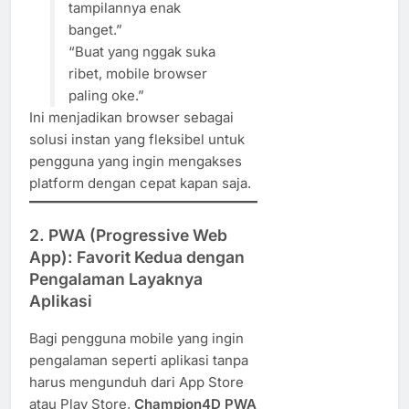
tampilannya enak
banget.”
“Buat yang nggak suka
ribet, mobile browser
paling oke.”
Ini menjadikan browser sebagai
solusi instan yang fleksibel untuk
pengguna yang ingin mengakses
platform dengan cepat kapan saja.
2.
PWA (Progressive Web
App): Favorit Kedua dengan
Pengalaman Layaknya
Aplikasi
Bagi pengguna mobile yang ingin
pengalaman seperti aplikasi tanpa
harus mengunduh dari App Store
atau Play Store,
Champion4D PWA