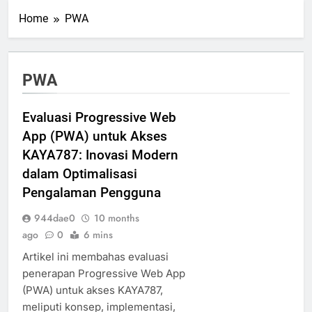
Home
PWA
PWA
Evaluasi Progressive Web
App (PWA) untuk Akses
KAYA787: Inovasi Modern
dalam Optimalisasi
Pengalaman Pengguna
944dae0
10 months
ago
0
6 mins
Artikel ini membahas evaluasi
penerapan Progressive Web App
(PWA) untuk akses KAYA787,
meliputi konsep, implementasi,