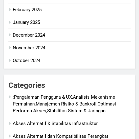
February 2025
January 2025
December 2024
November 2024
October 2024
Categories
:Pengalaman Pengguna & UX,Analisis Mekanisme
Permainan,Manajemen Risiko & Bankroll,Optimasi
Performa Akses,Stabilitas Sistem & Jaringan
Akses Alternatif & Stabilitas Infrastruktur
Akses Alternatif dan Kompatibilitas Perangkat