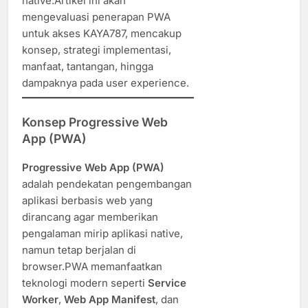
native.Artikel ini akan
mengevaluasi penerapan PWA
untuk akses KAYA787, mencakup
konsep, strategi implementasi,
manfaat, tantangan, hingga
dampaknya pada user experience.
Konsep Progressive Web
App (PWA)
Progressive Web App (PWA)
adalah pendekatan pengembangan
aplikasi berbasis web yang
dirancang agar memberikan
pengalaman mirip aplikasi native,
namun tetap berjalan di
browser.PWA memanfaatkan
teknologi modern seperti
Service
Worker
,
Web App Manifest
, dan