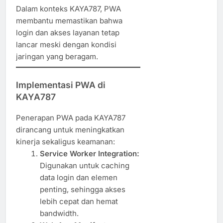
Dalam konteks KAYA787, PWA
membantu memastikan bahwa
login dan akses layanan tetap
lancar meski dengan kondisi
jaringan yang beragam.
Implementasi PWA di
KAYA787
Penerapan PWA pada KAYA787
dirancang untuk meningkatkan
kinerja sekaligus keamanan:
Service Worker Integration:
Digunakan untuk caching
data login dan elemen
penting, sehingga akses
lebih cepat dan hemat
bandwidth.