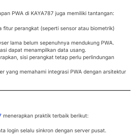
pan PWA di KAYA787 juga memiliki tantangan:
fitur perangkat (seperti sensor atau biometrik)
ser lama belum sepenuhnya mendukung PWA.
asi dapat menampilkan data usang.
apkan, sisi perangkat tetap perlu perlindungan
er yang memahami integrasi PWA dengan arsitektur
7
menerapkan praktik terbaik berikut:
a login selalu sinkron dengan server pusat.