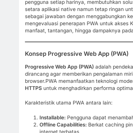
pengguna setiap harinya, membutuhkan sol
setara aplikasi native namun tetap ringan un
sebagai jawaban dengan menggabungkan keleb
mengevaluasi penerapan PWA untuk akses K
manfaat, tantangan, hingga dampaknya pada
Konsep Progressive Web App (PWA)
Progressive Web App (PWA)
adalah pendeka
dirancang agar memberikan pengalaman mirip 
browser.PWA memanfaatkan teknologi moder
HTTPS
untuk menghadirkan performa optima
Karakteristik utama PWA antara lain:
Installable:
Pengguna dapat menambahkan
Offline Capabilities:
Berkat caching pint
internet terbatas.