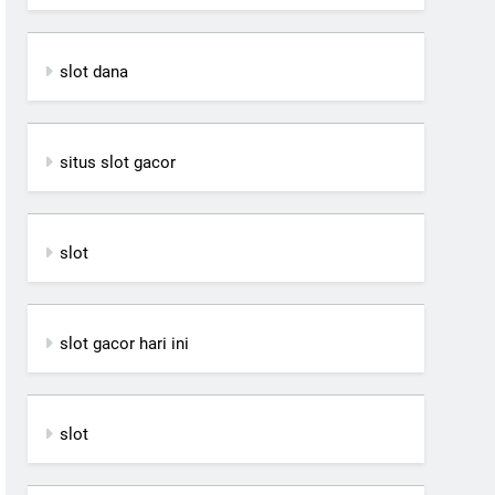
slot dana
situs slot gacor
slot
slot gacor hari ini
slot