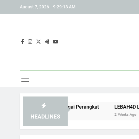
Skip
August 7, 2026
9:29:14 AM
to
content
Mos
Sewa Prop
es Stabil di Berbagai Perangkat
LEBAH4D Link Alternati
2 Weeks Ago
HEADLINES