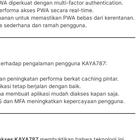
WA diperkuat dengan multi-factor authentication.
erforma akses PWA secara real-time.
anan untuk memastikan PWA bebas dari kerentanan.
a sederhana dan ramah pengguna.
terhadap pengalaman pengguna KAYA787:
 peningkatan performa berkat caching pintar.
kasi tetap berjalan dengan baik.
na membuat aplikasi mudah diakses kapan saja.
 dan MFA meningkatkan kepercayaan pengguna.
 akses KAYA787
membuktikan bahwa teknologi ini