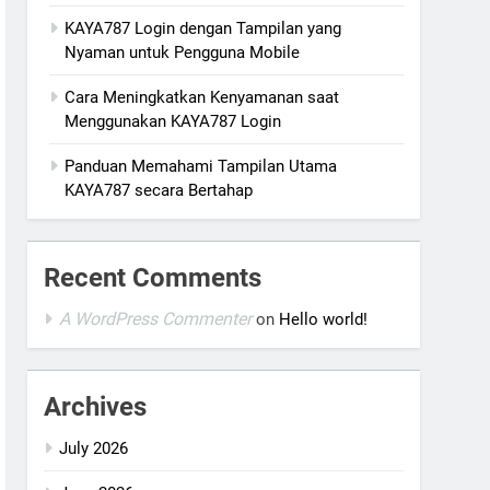
KAYA787 Login dengan Tampilan yang
Nyaman untuk Pengguna Mobile
Cara Meningkatkan Kenyamanan saat
Menggunakan KAYA787 Login
Panduan Memahami Tampilan Utama
KAYA787 secara Bertahap
Recent Comments
A WordPress Commenter
on
Hello world!
Archives
July 2026