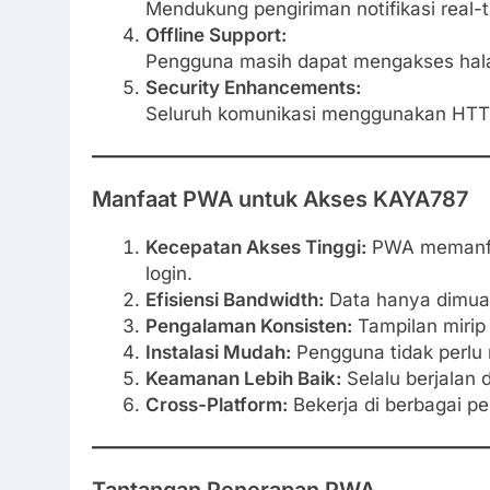
Mendukung pengiriman notifikasi real-ti
Offline Support:
Pengguna masih dapat mengakses hala
Security Enhancements:
Seluruh komunikasi menggunakan HTTP
Manfaat PWA untuk Akses KAYA787
Kecepatan Akses Tinggi:
PWA memanfaa
login.
Efisiensi Bandwidth:
Data hanya dimuat 
Pengalaman Konsisten:
Tampilan mirip
Instalasi Mudah:
Pengguna tidak perlu 
Keamanan Lebih Baik:
Selalu berjalan
Cross-Platform:
Bekerja di berbagai p