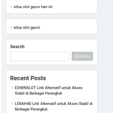
situs slot gacor hari ini
situs slot gacor
Search
SEARCH
Recent Posts
EDWINSLOT Link Alternatif untuk Akses
Stabil di Berbagai Perangkat
LEBAH4D Link Alternatif untuk Akses Stabil di
Berbagai Perangkat