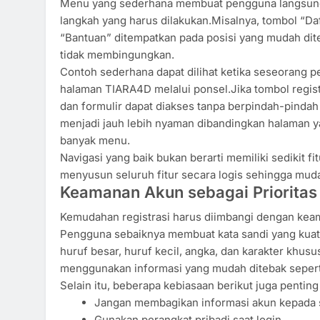
Menu yang sederhana membuat pengguna langsun
langkah yang harus dilakukan.Misalnya, tombol “Daf
“Bantuan” ditempatkan pada posisi yang mudah di
tidak membingungkan.
Contoh sederhana dapat dilihat ketika seseorang 
halaman TIARA4D melalui ponsel.Jika tombol registr
dan formulir dapat diakses tanpa berpindah-pindah
menjadi jauh lebih nyaman dibandingkan halaman ya
banyak menu.
Navigasi yang baik bukan berarti memiliki sedikit f
menyusun seluruh fitur secara logis sehingga mud
Keamanan Akun sebagai Prioritas
Kemudahan registrasi harus diimbangi dengan kea
Pengguna sebaiknya membuat kata sandi yang kua
huruf besar, huruf kecil, angka, dan karakter khusu
menggunakan informasi yang mudah ditebak seperti 
Selain itu, beberapa kebiasaan berikut juga penting
Jangan membagikan informasi akun kepada 
Gunakan perangkat pribadi saat login.