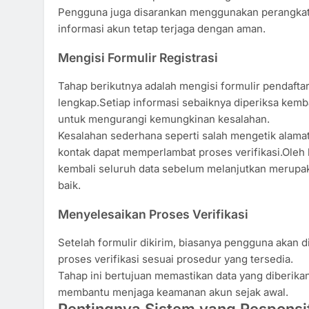
Pengguna juga disarankan menggunakan perangkat
informasi akun tetap terjaga dengan aman.
Mengisi Formulir Registrasi
Tahap berikutnya adalah mengisi formulir pendafta
lengkap.Setiap informasi sebaiknya diperiksa kemb
untuk mengurangi kemungkinan kesalahan.
Kesalahan sederhana seperti salah mengetik alama
kontak dapat memperlambat proses verifikasi.Oleh
kembali seluruh data sebelum melanjutkan merupa
baik.
Menyelesaikan Proses Verifikasi
Setelah formulir dikirim, biasanya pengguna akan 
proses verifikasi sesuai prosedur yang tersedia.
Tahap ini bertujuan memastikan data yang diberika
membantu menjaga keamanan akun sejak awal.