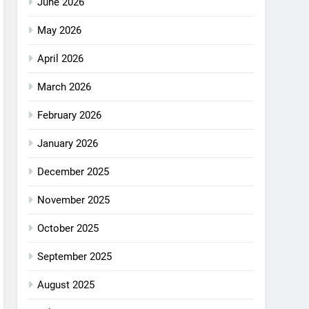
June 2026
May 2026
April 2026
March 2026
February 2026
January 2026
December 2025
November 2025
October 2025
September 2025
August 2025