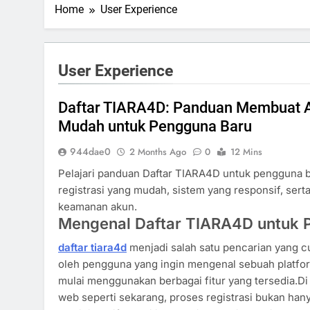
Home
User Experience
User Experience
Daftar TIARA4D: Panduan Membuat 
Mudah untuk Pengguna Baru
944dae0
2 Months Ago
0
12 Mins
Pelajari panduan Daftar TIARA4D untuk pengguna 
registrasi yang mudah, sistem yang responsif, sert
keamanan akun.
Mengenal Daftar TIARA4D untuk 
daftar tiara4d
menjadi salah satu pencarian yang c
oleh pengguna yang ingin mengenal sebuah platfor
mulai menggunakan berbagai fitur yang tersedia.Di
web seperti sekarang, proses registrasi bukan han