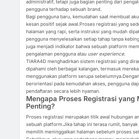
administratif, tetapi juga bagian penting dari peng
pengguna terhadap sebuah brand.
Bagi pengguna baru, kemudahan saat membuat ak
kesan positif sejak awal.Proses registrasi yang sed
halaman yang rapi, serta instruksi yang mudah di
pengguna menyelesaikan setiap tahap tanpa kebin
juga menjadi indikator bahwa sebuah platform mem
pengalaman pengguna atau
user experience
.
TIARA4D menghadirkan sistem registrasi yang dir
dipahami oleh berbagai kalangan, termasuk merek
menggunakan platform serupa sebelumnya.Dengan
berorientasi pada kemudahan akses, pengguna dap
pendaftaran secara lebih nyaman.
Mengapa Proses Registrasi yang
Penting?
Proses registrasi merupakan titik awal hubungan 
sebuah platform.Jika tahap ini terasa rumit, banya
memilih meninggalkan halaman sebelum proses sel