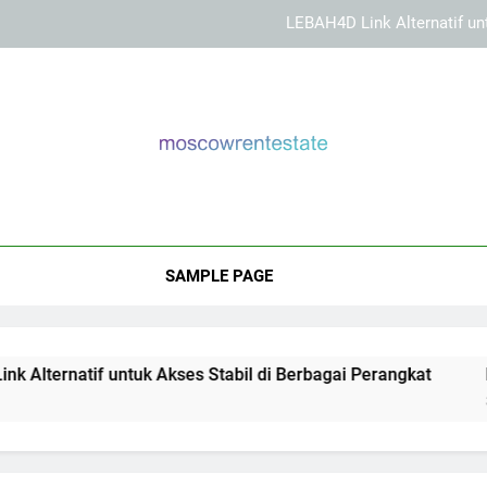
LEBAH4D Link Alternatif un
KAYA787 Login dengan Tampila
Cara Meningkatkan Kenyama
EDWINSLOT Link Alternatif unt
cow Rent Estate
LEBAH4D Link Alternatif un
erti Berkualitas Di Moskow Dengan Layanan Dari Moscow Rent 
KAYA787 Login dengan Tampila
SAMPLE PAGE
Cara Meningkatkan Kenyama
f untuk Akses Stabil di Berbagai Perangkat
KAYA787 Log
3 Weeks Ago