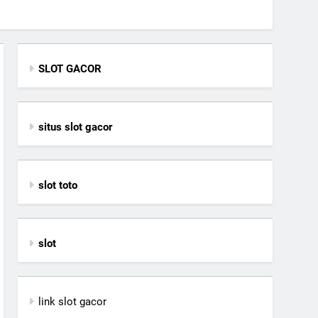
SLOT GACOR
situs slot gacor
slot toto
slot
link slot gacor