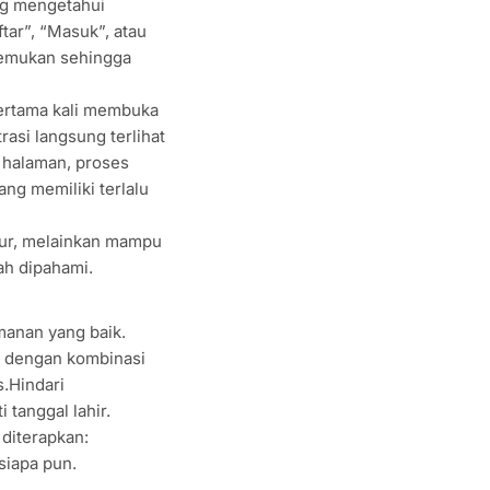
g mengetahui
tar”, “Masuk”, atau
temukan sehingga
pertama kali membuka
asi langsung terlihat
 halaman, proses
ng memiliki terlalu
itur, melainkan mampu
ah dipahami.
manan yang baik.
t dengan kombinasi
s.Hindari
tanggal lahir.
 diterapkan:
siapa pun.