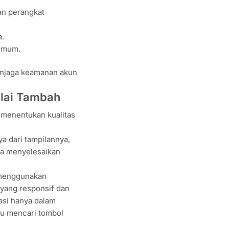
an perangkat
a.
 umum.
njaga keamanan akun
lai Tambah
 menentukan kualitas
a dari tampilannya,
ka menyelesaikan
 menggunakan
yang responsif dan
asi hanya dalam
au mencari tombol