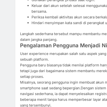
Keluar dari akun setelah selesai menggunak
bersama.
Periksa kembali aktivitas akun secara berkal
Hindari menyimpan kata sandi di perangkat
Langkah sederhana tersebut mampu membantu me
dalam jangka panjang.
Pengalaman Pengguna Menjadi Ni
User experience merupakan salah satu aspek yang
sebuah platform.
Pengguna baru biasanya tidak menilai platform hany
tetapi juga dari bagaimana sistem membantu mere
setiap proses.
Misalnya, seorang pengguna ingin membuat akun
smartphone saat sedang bepergian.Dengan sistem 
navigasi sederhana, ia dapat menyelesaikan registr
beberapa menit tanpa harus memperbesar layar at
yang tersembunyi.