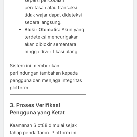
seperti percobaan
peretasan atau transaksi
tidak wajar dapat dideteksi
secara langsung.
Blokir Otomatis:
Akun yang
terdeteksi mencurigakan
akan diblokir sementara
hingga diverifikasi ulang.
Sistem ini memberikan
perlindungan tambahan kepada
pengguna dan menjaga integritas
platform.
3. Proses Verifikasi
Pengguna yang Ketat
Keamanan Slot88 dimulai sejak
tahap pendaftaran. Platform ini