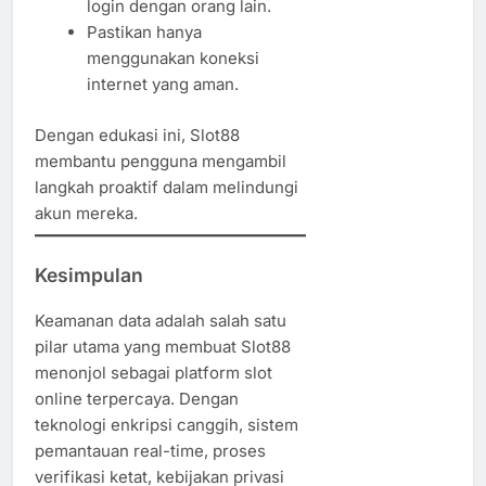
login dengan orang lain.
Pastikan hanya
menggunakan koneksi
internet yang aman.
Dengan edukasi ini, Slot88
membantu pengguna mengambil
langkah proaktif dalam melindungi
akun mereka.
Kesimpulan
Keamanan data adalah salah satu
pilar utama yang membuat Slot88
menonjol sebagai platform slot
online terpercaya. Dengan
teknologi enkripsi canggih, sistem
pemantauan real-time, proses
verifikasi ketat, kebijakan privasi