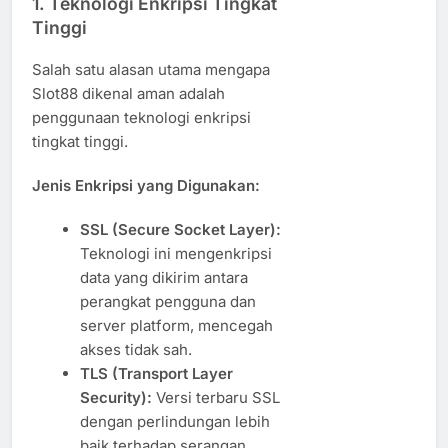
1. Teknologi Enkripsi Tingkat
Tinggi
Salah satu alasan utama mengapa
Slot88 dikenal aman adalah
penggunaan teknologi enkripsi
tingkat tinggi.
Jenis Enkripsi yang Digunakan:
SSL (Secure Socket Layer):
Teknologi ini mengenkripsi
data yang dikirim antara
perangkat pengguna dan
server platform, mencegah
akses tidak sah.
TLS (Transport Layer
Security):
Versi terbaru SSL
dengan perlindungan lebih
baik terhadap serangan