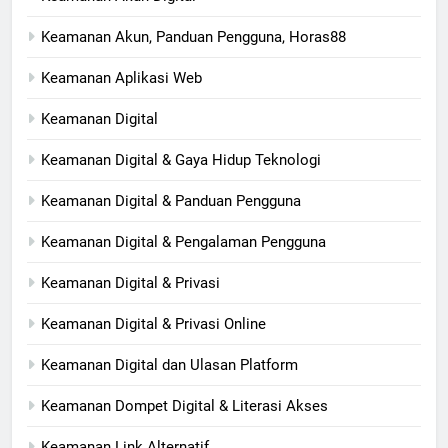
Keamanan Akun, Panduan Pengguna, Horas88
Keamanan Aplikasi Web
Keamanan Digital
Keamanan Digital & Gaya Hidup Teknologi
Keamanan Digital & Panduan Pengguna
Keamanan Digital & Pengalaman Pengguna
Keamanan Digital & Privasi
Keamanan Digital & Privasi Online
Keamanan Digital dan Ulasan Platform
Keamanan Dompet Digital & Literasi Akses
Keamanan Link Alternatif