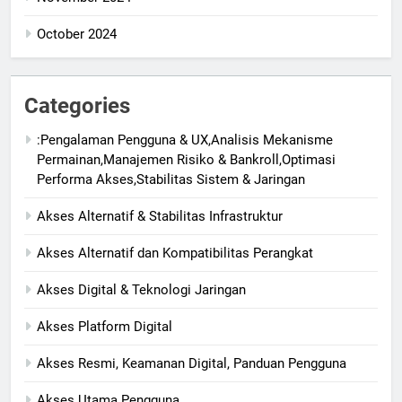
October 2024
Categories
:Pengalaman Pengguna & UX,Analisis Mekanisme
Permainan,Manajemen Risiko & Bankroll,Optimasi
Performa Akses,Stabilitas Sistem & Jaringan
Akses Alternatif & Stabilitas Infrastruktur
Akses Alternatif dan Kompatibilitas Perangkat
Akses Digital & Teknologi Jaringan
Akses Platform Digital
Akses Resmi, Keamanan Digital, Panduan Pengguna
Akses Utama Pengguna