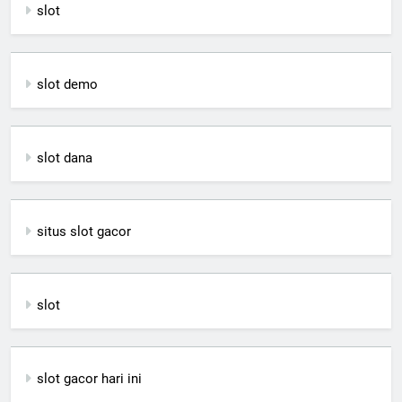
slot
slot demo
slot dana
situs slot gacor
slot
slot gacor hari ini