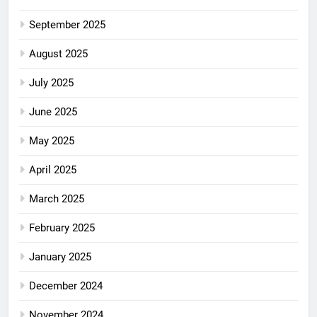
September 2025
August 2025
July 2025
June 2025
May 2025
April 2025
March 2025
February 2025
January 2025
December 2024
November 2024