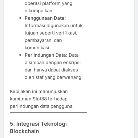
operasi platform yang
dikumpulkan.
Penggunaan Data:
Informasi digunakan untuk
tujuan seperti verifikasi,
pembayaran, dan
komunikasi.
Perlindungan Data:
Data
disimpan dengan enkripsi
dan hanya dapat diakses
oleh staf yang berwenang.
Kebijakan ini menunjukkan
komitmen Slot88 terhadap
perlindungan data pengguna.
5. Integrasi Teknologi
Blockchain