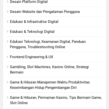
Desain Platform Digital
Desain Website dan Pengalaman Pengguna
Edukasi & Infrastruktur Digital
Edukasi & Teknologi Digital
Edukasi Teknologi, Keamanan Digital, Panduan
Pengguna, Troubleshooting Online
Frontend Engineering & UX
Gambling, Slot Machines, Kasino Online, Strategi
Bermain
Game & Hiburan Manajemen Waktu Produktivitas
Keseimbangan Hidup Pengembangan Diri
Game & Hiburan, Permainan Kasino, Tips Bermain Game,
Slot Online