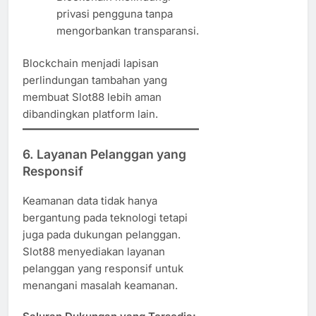
privasi pengguna tanpa
mengorbankan transparansi.
Blockchain menjadi lapisan
perlindungan tambahan yang
membuat Slot88 lebih aman
dibandingkan platform lain.
6. Layanan Pelanggan yang
Responsif
Keamanan data tidak hanya
bergantung pada teknologi tetapi
juga pada dukungan pelanggan.
Slot88 menyediakan layanan
pelanggan yang responsif untuk
menangani masalah keamanan.