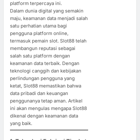
platform terpercaya ini.
Dalam dunia digital yang semakin
maju, keamanan data menjadi salah
satu perhatian utama bagi
pengguna platform online,
termasuk pemain slot. Slot88 telah
membangun reputasi sebagai
salah satu platform dengan
keamanan data terbaik. Dengan
teknologi canggih dan kebijakan
perlindungan pengguna yang
ketat, Slot88 memastikan bahwa
data pribadi dan keuangan
penggunanya tetap aman. Artikel
ini akan mengulas mengapa Slot88
dikenal dengan keamanan data
yang baik.