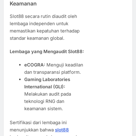
Keamanan
Slot88 secara rutin diaudit oleh
lembaga independen untuk
memastikan kepatuhan terhadap
standar keamanan global.
Lembaga yang Mengaudit Slot88:
eCOGRA:
Menguji keadilan
dan transparansi platform.
Gaming Laboratories
International (GLI):
Melakukan audit pada
teknologi RNG dan
keamanan sistem.
Sertifikasi dari lembaga ini
menunjukkan bahwa
slot88