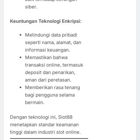
siber.
Keuntungan Teknologi Enkripsi:
Melindungi data pribadi
seperti nama, alamat, dan
informasi keuangan.
Memastikan bahwa
transaksi online, termasuk
deposit dan penarikan,
aman dari peretasan.
Memberikan rasa tenang
bagi pengguna selama
bermain.
Dengan teknologi ini, Slot88
menetapkan standar keamanan
tinggi dalam industri slot online.