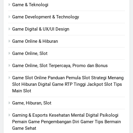
Game & Teknologi
Game Development & Technology
Game Digital & UX/UI Design
Game Online & Hiburan
Game Online, Slot
Game Online, Slot Terpercaya, Promo dan Bonus
Game Slot Online Panduan Pemula Slot Strategi Menang
Slot Hiburan Digital Game RTP Tinggi Jackpot Slot Tips
Main Slot
Game, Hiburan, Slot
Gaming & Esports Kesehatan Mental Digital Psikologi
Pemain Game Pengembangan Diri Gamer Tips Bermain
Game Sehat