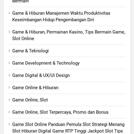
Bermain
Game & Hiburan Manajemen Waktu Produktivitas
Keseimbangan Hidup Pengembangan Diri
Game & Hiburan, Permainan Kasino, Tips Bermain Game,
Slot Online
Game & Teknologi
Game Development & Technology
Game Digital & UX/UI Design
Game Online & Hiburan
Game Online, Slot
Game Online, Slot Terpercaya, Promo dan Bonus
Game Slot Online Panduan Pemula Slot Strategi Menang
Slot Hiburan Digital Game RTP Tinggi Jackpot Slot Tips