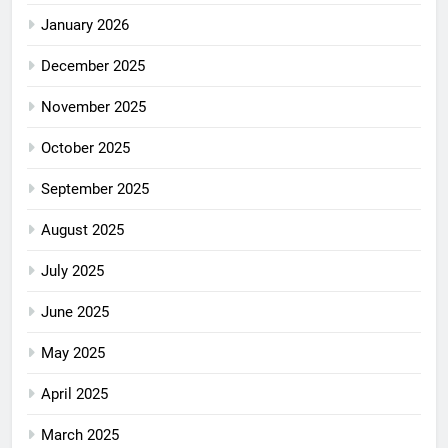
January 2026
December 2025
November 2025
October 2025
September 2025
August 2025
July 2025
June 2025
May 2025
April 2025
March 2025