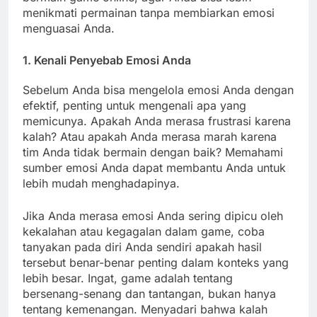
menikmati permainan tanpa membiarkan emosi
menguasai Anda.
1.
Kenali Penyebab Emosi Anda
Sebelum Anda bisa mengelola emosi Anda dengan
efektif, penting untuk mengenali apa yang
memicunya. Apakah Anda merasa frustrasi karena
kalah? Atau apakah Anda merasa marah karena
tim Anda tidak bermain dengan baik? Memahami
sumber emosi Anda dapat membantu Anda untuk
lebih mudah menghadapinya.
Jika Anda merasa emosi Anda sering dipicu oleh
kekalahan atau kegagalan dalam game, coba
tanyakan pada diri Anda sendiri apakah hasil
tersebut benar-benar penting dalam konteks yang
lebih besar. Ingat, game adalah tentang
bersenang-senang dan tantangan, bukan hanya
tentang kemenangan. Menyadari bahwa kalah