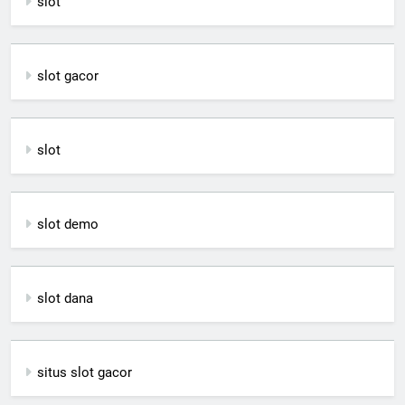
slot
slot gacor
slot
slot demo
slot dana
situs slot gacor