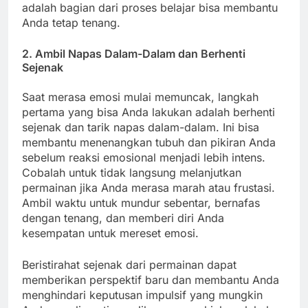
adalah bagian dari proses belajar bisa membantu
Anda tetap tenang.
2.
Ambil Napas Dalam-Dalam dan Berhenti
Sejenak
Saat merasa emosi mulai memuncak, langkah
pertama yang bisa Anda lakukan adalah berhenti
sejenak dan tarik napas dalam-dalam. Ini bisa
membantu menenangkan tubuh dan pikiran Anda
sebelum reaksi emosional menjadi lebih intens.
Cobalah untuk tidak langsung melanjutkan
permainan jika Anda merasa marah atau frustasi.
Ambil waktu untuk mundur sebentar, bernafas
dengan tenang, dan memberi diri Anda
kesempatan untuk mereset emosi.
Beristirahat sejenak dari permainan dapat
memberikan perspektif baru dan membantu Anda
menghindari keputusan impulsif yang mungkin