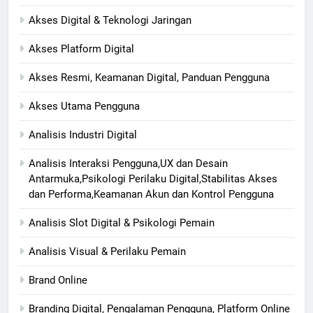
Akses Digital & Teknologi Jaringan
Akses Platform Digital
Akses Resmi, Keamanan Digital, Panduan Pengguna
Akses Utama Pengguna
Analisis Industri Digital
Analisis Interaksi Pengguna,UX dan Desain
Antarmuka,Psikologi Perilaku Digital,Stabilitas Akses
dan Performa,Keamanan Akun dan Kontrol Pengguna
Analisis Slot Digital & Psikologi Pemain
Analisis Visual & Perilaku Pemain
Brand Online
Branding Digital, Pengalaman Pengguna, Platform Online