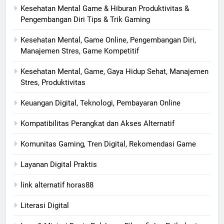
Kesehatan Mental Game & Hiburan Produktivitas &
Pengembangan Diri Tips & Trik Gaming
Kesehatan Mental, Game Online, Pengembangan Diri,
Manajemen Stres, Game Kompetitif
Kesehatan Mental, Game, Gaya Hidup Sehat, Manajemen
Stres, Produktivitas
Keuangan Digital, Teknologi, Pembayaran Online
Kompatibilitas Perangkat dan Akses Alternatif
Komunitas Gaming, Tren Digital, Rekomendasi Game
Layanan Digital Praktis
link alternatif horas88
Literasi Digital