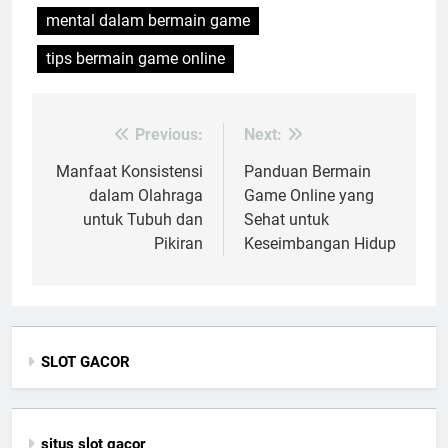
mental dalam bermain game
tips bermain game online
Previous:
Next:
Post
navigation
Manfaat Konsistensi
Panduan Bermain
dalam Olahraga
Game Online yang
untuk Tubuh dan
Sehat untuk
Pikiran
Keseimbangan Hidup
SLOT GACOR
situs slot gacor