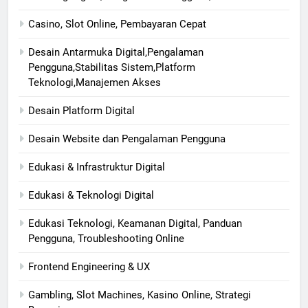
Casino, Slot Online, Pembayaran Cepat
Desain Antarmuka Digital,Pengalaman
Pengguna,Stabilitas Sistem,Platform
Teknologi,Manajemen Akses
Desain Platform Digital
Desain Website dan Pengalaman Pengguna
Edukasi & Infrastruktur Digital
Edukasi & Teknologi Digital
Edukasi Teknologi, Keamanan Digital, Panduan
Pengguna, Troubleshooting Online
Frontend Engineering & UX
Gambling, Slot Machines, Kasino Online, Strategi