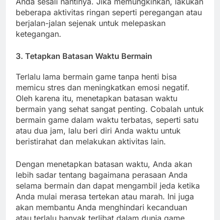
Anda sesali nantinya. Jika memungkinkan, lakukan
beberapa aktivitas ringan seperti peregangan atau
berjalan-jalan sejenak untuk melepaskan
ketegangan.
3.
Tetapkan Batasan Waktu Bermain
Terlalu lama bermain game tanpa henti bisa
memicu stres dan meningkatkan emosi negatif.
Oleh karena itu, menetapkan batasan waktu
bermain yang sehat sangat penting. Cobalah untuk
bermain game dalam waktu terbatas, seperti satu
atau dua jam, lalu beri diri Anda waktu untuk
beristirahat dan melakukan aktivitas lain.
Dengan menetapkan batasan waktu, Anda akan
lebih sadar tentang bagaimana perasaan Anda
selama bermain dan dapat mengambil jeda ketika
Anda mulai merasa tertekan atau marah. Ini juga
akan membantu Anda menghindari kecanduan
atau terlalu banyak terlibat dalam dunia game,